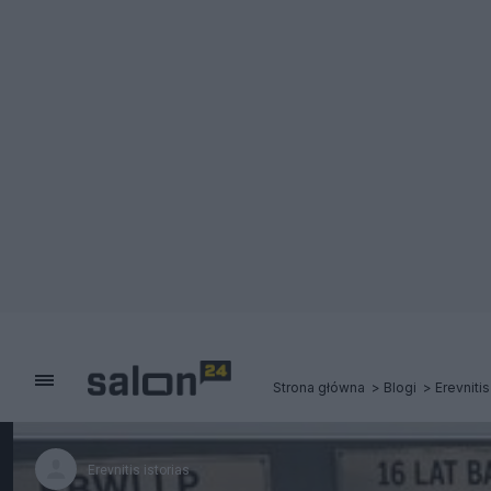
Strona główna
Blogi
Erevnitis
Erevnitis istorias