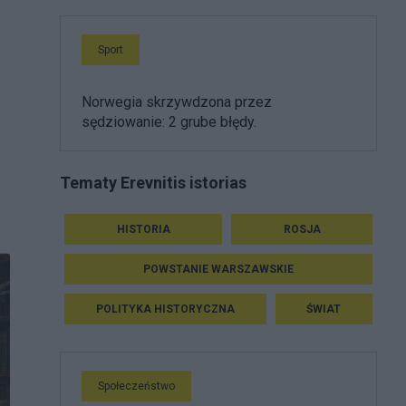
Sport
Norwegia skrzywdzona przez
sędziowanie: 2 grube błędy.
Tematy Erevnitis istorias
HISTORIA
ROSJA
POWSTANIE WARSZAWSKIE
POLITYKA HISTORYCZNA
ŚWIAT
Społeczeństwo