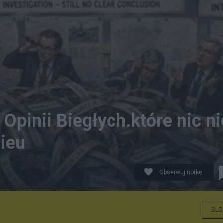
Opinii Biegłych.które nic ni
dieu
Obserwuj notkę
BLO