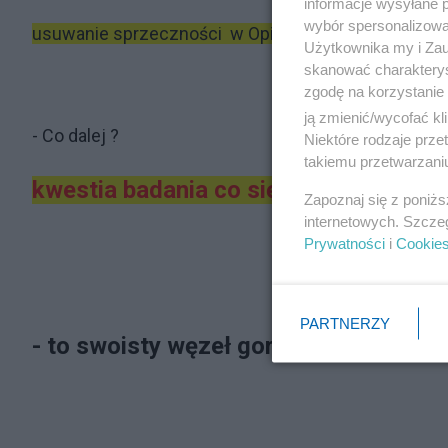
informacje wysyłane 
wybór spersonalizowan
usuwanie sprzeczności w Opinii nie może dać pozy
Użytkownika my i Zau
skanować charakterys
zgodę na korzystanie 
ją zmienić/wycofać kl
- Co dalej ?
Niektóre rodzaje prz
takiemu przetwarzaniu
kwestia badania co się stało w Smole
Zapoznaj się z poniż
internetowych. Szcze
Prywatności
i
Cookie
PARTNERZY
- to swoisty węzeł gordyjski