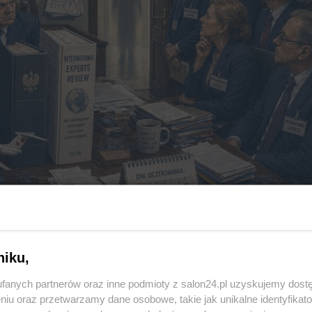
niku,
Reklama
fanych partnerów oraz inne podmioty z salon24.pl uzyskujemy dost
niu oraz przetwarzamy dane osobowe, takie jak unikalne identyfikat