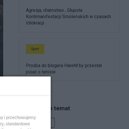
Agresja, chamstwo , Głupota
Kontrmanifestacji Smoleńskich w czasach
Idiokracji
Sport
Prośba do blogera HareM by przestał
pisać o tenisie
Piszą na ten temat
ęp i przechowujemy
Rafał Woś
ory, standardowe