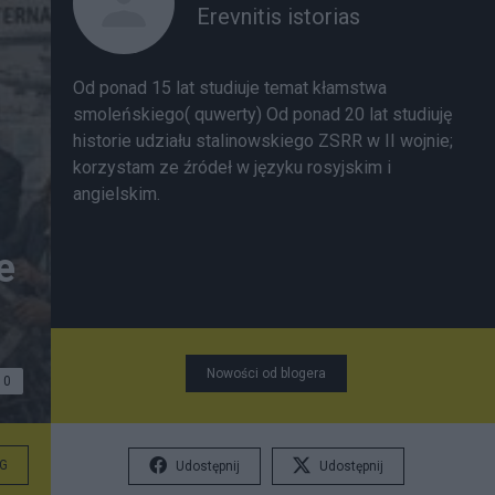
Erevnitis istorias
Od ponad 15 lat studiuje temat kłamstwa
smoleńskiego( quwerty) Od ponad 20 lat studiuję
historie udziału stalinowskiego ZSRR w II wojnie;
korzystam ze źródeł w języku rosyjskim i
angielskim.
e
Nowości od blogera
0
G
Udostępnij
Udostępnij