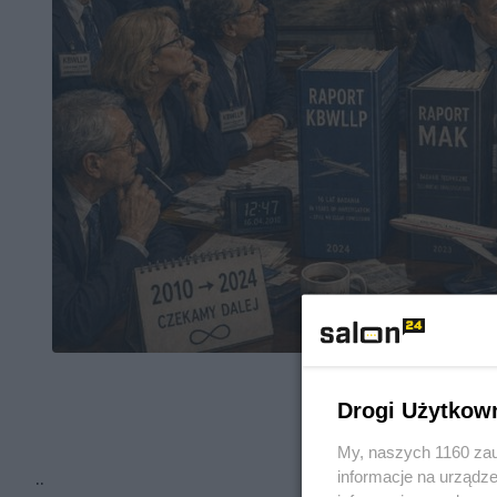
Drogi Użytkow
My, naszych 1160 zau
..
informacje na urządze