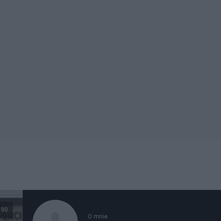
90
O mnie