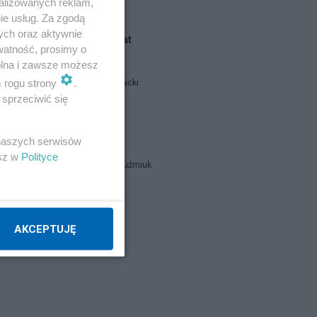
alizowanych reklam,
ie usług. Za zgodą
ych oraz aktywnie
Blogi na ten temat
watność, prosimy o
wolna i zawsze możesz
m rogu strony
.
Jan Filip Libicki
sprzeciwić się
catrw
 naszych serwisów
esz w
Polityce
Zbigniew Kuźmiuk
Napisz notkę
AKCEPTUJĘ