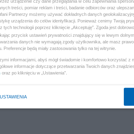
przez urządzenie czy dane przeglądania w celu zapewniania sperson
ych treści, pomiar reklam i treści, badanie odbiorców oraz ulepszan
tywnego rezultatu
fani Partnerzy możemy używać dokładnych danych geolokalizacyjn
tykę urządzenia do celów identyfikacji. Ponieważ cenimy Twoją pry
z tych technologii poprzez kliknięcie „Akceptuję”. Zgoda jest dobro
ikając przycisk ustawień prywatności znajdujący się w lewym dolny
etwarzania danych nie wymagają zgody użytkownika, ale masz prawo 
. Preferencje będą miały zastosowania tylko na tej witrynie.
ńsku znalazło się ślepym zaułku
szymi informacjami, abyś mógł świadomie i komfortowo korzystać z
gółowe informacje dotyczące przetwarzania Twoich danych znajdzi
s
oraz po kliknięciu w „Ustawienia”.
Reklama
USTAWIENIA