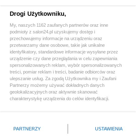
Technologie
Drogi Użytkowniku,
Sport
My, naszych 1162 zaufanych partnerów oraz inne
podmioty z salon24.pl uzyskujemy dostęp i
Społeczeństwo
przechowujemy informacje na urządzeniu oraz
przetwarzamy dane osobowe, takie jak unikalne
Kultura
identyfikatory, standardowe informacje wysyłane przez
urządzenie czy dane przeglądania w celu zapewniania
spersonalizowanych reklam, wybór spersonalizowanych
treści, pomiar reklam i treści, badanie odbiorców oraz
ulepszanie usług. Za zgodą Użytkownika my i Zaufani
X
Facebook
Instagram
Youtube
Partnerzy możemy używać dokładnych danych
geolokalizacyjnych oraz aktywnie skanować
charakterystykę urządzenia do celów identyfikacji.
Web Content Media sp. z o. o. © 2022
Ponieważ cenimy Twoją prywatność, prosimy o zgodę na
korzystanie z tych technologii poprzez kliknięcie
„Akceptuję”. Zgoda jest dobrowolna i zawsze możesz ją
Pomoc
O nas
Praca
Reklama
Kontakt
zmienić/wycofać klikając przycisk ustawień prywatności
PARTNERZY
USTAWIENIA
znajdujący się w lewym dolnym rogu strony
. Niektóre