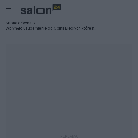
Strona główna
Wpłynęło uzupełnienie do Opinii Biegłych.które nic nie wniesie; narracja MAK- adieu