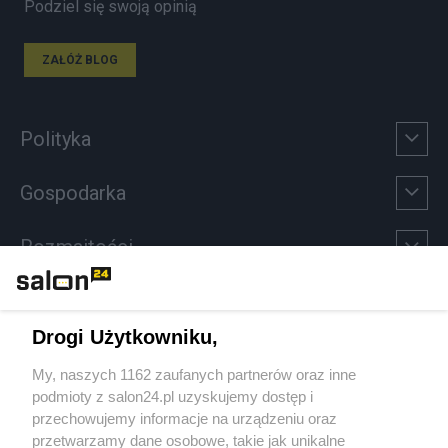
Podziel się swoją opinią
ZAŁÓŻ BLOG
Polityka
Gospodarka
Rozmaitości
Technologie
Drogi Użytkowniku,
Sport
My, naszych 1162 zaufanych partnerów oraz inne
podmioty z salon24.pl uzyskujemy dostęp i
Społeczeństwo
przechowujemy informacje na urządzeniu oraz
przetwarzamy dane osobowe, takie jak unikalne