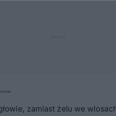
omczak
głowie, zamiast żelu we wlosac