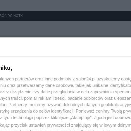
RÓĆ DO NOTKI
niku,
fanych partnerów oraz inne podmioty z salon24.pl uzyskujemy dost
niu oraz przetwarzamy dane osobowe, takie jak unikalne identyfikat
przez urządzenie czy dane przeglądania w celu zapewniania sperson
ych treści, pomiar reklam i treści, badanie odbiorców oraz ulepszan
fani Partnerzy możemy używać dokładnych danych geolokalizacyjn
tykę urządzenia do celów identyfikacji. Ponieważ cenimy Twoją pry
z tych technologii poprzez kliknięcie „Akceptuję”. Zgoda jest dobro
ikając przycisk ustawień prywatności znajdujący się w lewym dolny