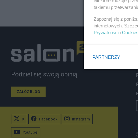
Niektóre rodzaje prz
takiemu przetwarzaniu
Zapoznaj się z poniż
internetowych. Szcze
Prywatności
i
Cookie
PARTNERZY
Podziel się swoją opinią
ZAŁÓŻ BLOG
X
Facebook
Instagram
Youtube