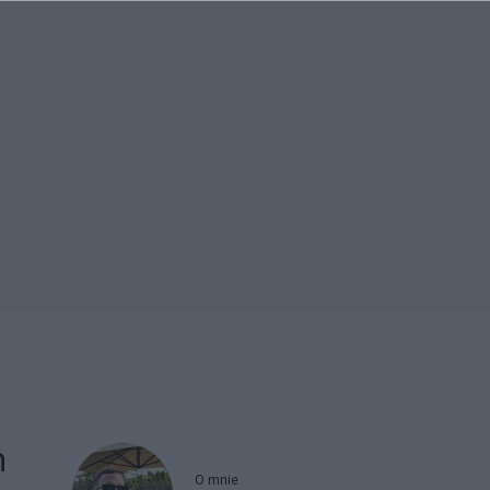
h
O mnie