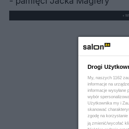
- pamięci Jacka Magiery
« W
Drogi Użytkow
My, naszych 1162 zau
informacje na urządze
informacje wysyłane 
wybór spersonalizowan
Użytkownika my i Zau
skanować charakterys
zgodę na korzystanie 
ją zmienić/wycofać kl