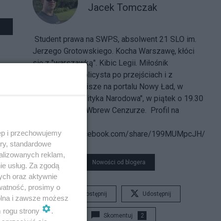
Jacek Tomczak
Student prawa na SWPS, absolwent 21 SLO im.
Jerzego Grotowskiego. Kocha Warszawę, kłóci
się z "warszawką". Kibic Legii. Miłośnik
labradorów. Publicysta po przejściach i z
przyszłością. Pisze na portalu Nowy Ład, w
kwartalniku "Polityka Narodowa", w piątek o 19.30
ma nagranie na Wbrew Cenzurze. Profil na
Facebooku:
ęp i przechowujemy
https://www.facebook.com/share/199MUMpcJH/
ory, standardowe
alizowanych reklam,
Nowości od blogera
ie usług. Za zgodą
ych oraz aktywnie
watność, prosimy o
Udostępnij
Udostępnij
wolna i zawsze możesz
m rogu strony
.
Skomentuj
2