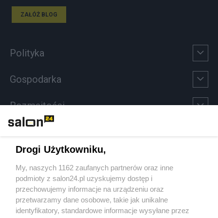
ZAŁÓŻ BLOG
Polityka
Gospodarka
Rozmaitości
Technologie
Drogi Użytkowniku,
Sport
My, naszych 1162 zaufanych partnerów oraz inne
podmioty z salon24.pl uzyskujemy dostęp i
Społeczeństwo
przechowujemy informacje na urządzeniu oraz
przetwarzamy dane osobowe, takie jak unikalne
Kultura
identyfikatory, standardowe informacje wysyłane przez