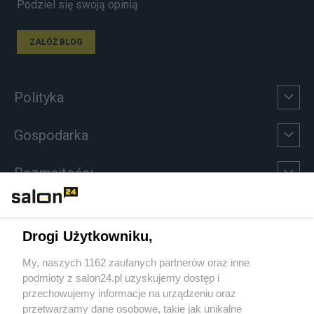
Podziel się swoją opinią
ZAŁÓŻ BLOG
Polityka
Gospodarka
Rozmaitości
Technologie
Drogi Użytkowniku,
Sport
My, naszych 1162 zaufanych partnerów oraz inne
podmioty z salon24.pl uzyskujemy dostęp i
Społeczeństwo
przechowujemy informacje na urządzeniu oraz
przetwarzamy dane osobowe, takie jak unikalne