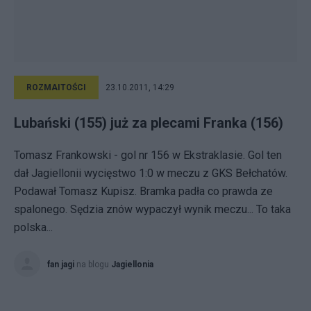
ROZMAITOŚCI
23.10.2011, 14:29
Lubański (155) już za plecami Franka (156)
Tomasz Frankowski - gol nr 156 w Ekstraklasie. Gol ten
dał Jagiellonii wycięstwo 1:0 w meczu z GKS Bełchatów.
Podawał Tomasz Kupisz. Bramka padła co prawda ze
spalonego. Sędzia znów wypaczył wynik meczu... To taka
polska...
fan jagi
na blogu
Jagiellonia