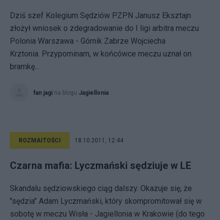
Dziś szef Kolegium Sędziów PZPN Janusz Eksztajn
złożył wniosek o zdegradowanie do I ligi arbitra meczu
Polonia Warszawa - Górnik Zabrze Wojciecha
Krztonia. Przypominam, w końcówce meczu uznał on
bramkę...
fan jagi
na blogu
Jagiellonia
ROZMAITOŚCI
18.10.2011, 12:44
Czarna mafia: Lyczmański sędziuje w LE
Skandalu sędziowskiego ciąg dalszy. Okazuje się, że
"sędzia" Adam Lyczmański, który skompromitował się w
sobotę w meczu Wisła - Jagiellonia w Krakowie (do tego