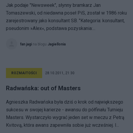
Jak podaje "Newsweek", słynny bramkarz Jan
Tomaszewski, od niedawna poseł PiS, został w 1986 roku
zarejestrowany jako konsultant SB. "Kategoria: konsultant,
pseudonim »Alex«, podstawa pozyskania:...
fan jagi
na blogu
Jagiellonia
ROZMAITOŚCI
28.10.2011, 21:30
Radwańska: out of Masters
Agnieszka Radwańska była dziś o krok od największego
sukcesu w swojej karierze - awansu do półfinału Turnieju
Masters. Wystarczyło wygrać jeden set w meczu z Petrą
Kvitovą, która awans zapewniła sobie już wcześniej. I...