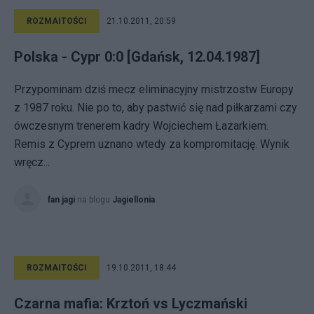
ROZMAITOŚCI
21.10.2011, 20:59
Polska - Cypr 0:0 [Gdańsk, 12.04.1987]
Przypominam dziś mecz eliminacyjny mistrzostw Europy
z 1987 roku. Nie po to, aby pastwić się nad piłkarzami czy
ówczesnym trenerem kadry Wojciechem Łazarkiem.
Remis z Cyprem uznano wtedy za kompromitację. Wynik
wręcz...
fan jagi
na blogu
Jagiellonia
ROZMAITOŚCI
19.10.2011, 18:44
Czarna mafia: Krztoń vs Lyczmański