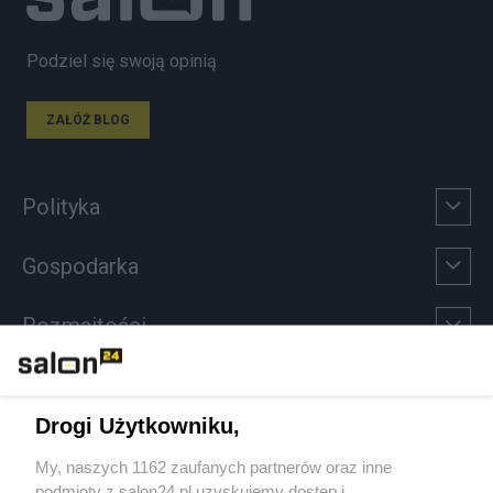
Podziel się swoją opinią
ZAŁÓŻ BLOG
Polityka
Gospodarka
Rozmaitości
Technologie
Drogi Użytkowniku,
Sport
My, naszych 1162 zaufanych partnerów oraz inne
podmioty z salon24.pl uzyskujemy dostęp i