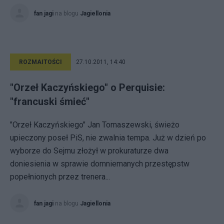
fan jagi
na blogu
Jagiellonia
ROZMAITOŚCI
27.10.2011, 14:40
"Orzeł Kaczyńskiego" o Perquisie:
"francuski śmieć"
"Orzeł Kaczyńskiego" Jan Tomaszewski, świeżo
upieczony poseł PiS, nie zwalnia tempa. Już w dzień po
wyborze do Sejmu złożył w prokuraturze dwa
doniesienia w sprawie domniemanych przestępstw
popełnionych przez trenera...
fan jagi
na blogu
Jagiellonia