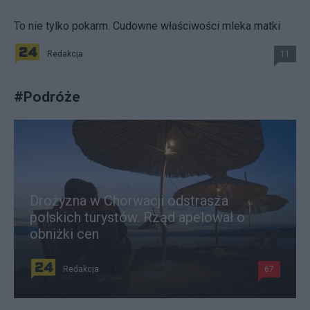
To nie tylko pokarm. Cudowne właściwości mleka matki
Redakcja
11
#
Podróże
Drożyzna w Chorwacji odstrasza
polskich turystów. Rząd apelował o
obniżki cen
Redakcja
67