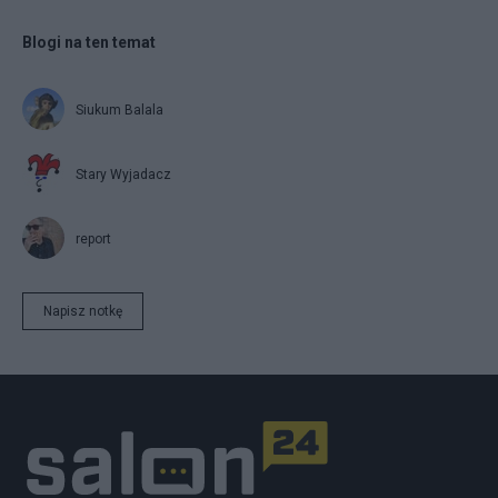
Blogi na ten temat
Siukum Balala
Stary Wyjadacz
report
Napisz notkę