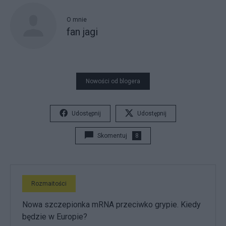
O mnie
fan jagi
Nowości od blogera
Udostępnij
Udostępnij
Skomentuj
8
Rozmaitości
Nowa szczepionka mRNA przeciwko grypie. Kiedy
będzie w Europie?