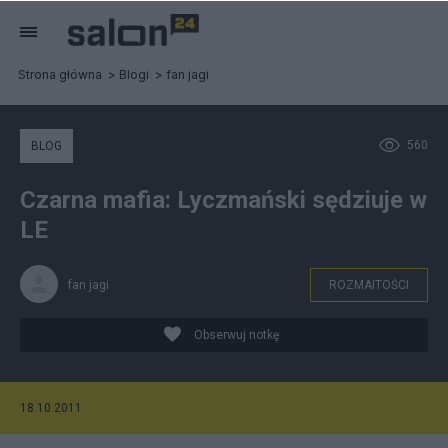
Strona główna
Blogi
fan jagi
560
BLOG
Czarna mafia: Lyczmański sędziuje w
LE
fan jagi
ROZMAITOŚCI
Obserwuj notkę
18.10.2011