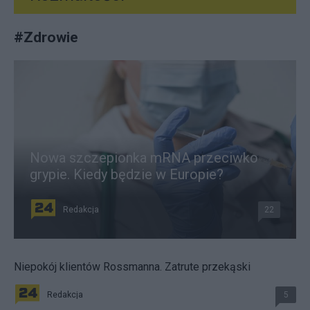
#
Zdrowie
Nowa szczepionka mRNA przeciwko
grypie. Kiedy będzie w Europie?
Redakcja
22
Niepokój klientów Rossmanna. Zatrute przekąski
Redakcja
5