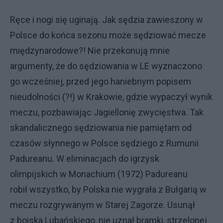
Ręce i nogi się uginają. Jak sędzia zawieszony w
Polsce do końca sezonu może sędziować mecze
międzynarodowe?! Nie przekonują mnie
argumenty, że do sędziowania w LE wyznaczono
go wcześniej, przed jego haniebnym popisem
nieudolności (?!) w Krakowie, gdzie wypaczył wynik
meczu, pozbawiając Jagiellonię zwycięstwa. Tak
skandalicznego sędziowania nie pamiętam od
czasów słynnego w Polsce sędziego z Rumunii
Padureanu. W eliminacjach do igrzysk
olimpijskich w Monachium (1972) Padureanu
robił wszystko, by Polska nie wygrała z Bułgarią w
meczu rozgrywanym w Starej Zagorze. Usunął
z boiska Lubańskiego, nie uznał bramki, strzelonej