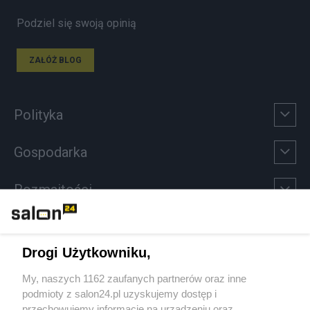
Podziel się swoją opinią
ZAŁÓŻ BLOG
Polityka
Gospodarka
Rozmaitości
Technologie
Drogi Użytkowniku,
Sport
My, naszych 1162 zaufanych partnerów oraz inne
podmioty z salon24.pl uzyskujemy dostęp i
Społeczeństwo
przechowujemy informacje na urządzeniu oraz