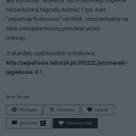
aby wyróżniać "drukarza" Lyczmańskiego zupełnie
niezasłużoną nagrodą, tudzież 1 tys. euro
"zapomogi finansowej" od UEFA. Uczciwi ludzie na
takie pieniądze muszą pracować przez
miesiąc.
O skandalu sędziowskim w Krakowie:
http://jagiellonia.salon24.pl/355222,lyczmanski-
jagiellonia-3-1
Autor: fan jagi
Udostępnij
Udostępnij
Lubię to!
Skomentuj
8
Obserwuj notkę