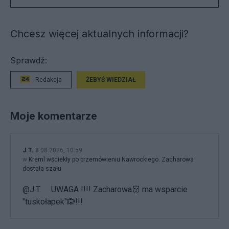
Chcesz więcej aktualnych informacji?
Sprawdź:
Redakcja
ŻEBYŚ WIEDZIAŁ
Moje komentarze
J.T.
8.08.2026, 10:59
w
Kreml wściekły po przemówieniu Nawrockiego. Zacharowa
dostała szału
@J.T. UWAGA !!!! Zacharowa👹 ma wsparcie
"tuskołapek"🙉!!!