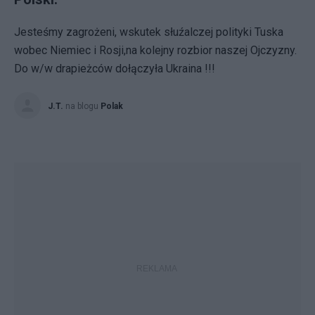
Jesteśmy zagrożeni, wskutek słuźalczej polityki Tuska
wobec Niemiec i Rosji,na kolejny rozbior naszej Ojczyzny.
Do w/w drapieżców dołączyła Ukraina !!!
J.T.
na blogu
Polak