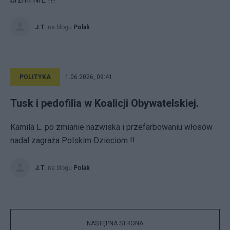
J.T.
na blogu
Polak
POLITYKA
1.06.2026, 09:41
Tusk i pedofilia w Koalicji Obywatelskiej.
Kamila L. po zmianie nazwiska i przefarbowaniu włosów
nadal zagraża Polskim Dzieciom !!
J.T.
na blogu
Polak
NASTĘPNA STRONA