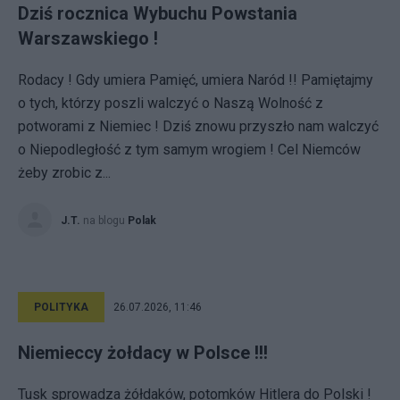
Dziś rocznica Wybuchu Powstania
Warszawskiego !
Rodacy ! Gdy umiera Pamięć, umiera Naród !! Pamiętajmy
o tych, którzy poszli walczyć o Naszą Wolność z
potworami z Niemiec ! Dziś znowu przyszło nam walczyć
o Niepodległość z tym samym wrogiem ! Cel Niemców
żeby zrobic z...
J.T.
na blogu
Polak
POLITYKA
26.07.2026, 11:46
Niemieccy żołdacy w Polsce !!!
Tusk sprowadza żółdaków, potomków Hitlera do Polski !