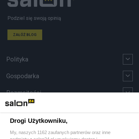
Podziel się swoją opinią
ZAŁÓŻ BLOG
Polityka
Gospodarka
Rozmaitości
Technologie
Drogi Użytkowniku,
Sport
My, naszych 1162 zaufanych partnerów oraz inne