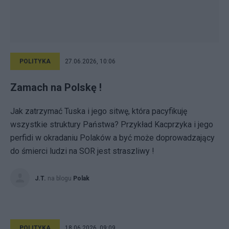
POLITYKA
27.06.2026, 10:06
Zamach na Polskę !
Jak zatrzymać Tuska i jego sitwę, która pacyfikuję
wszystkie struktury Państwa? Przykład Kacprzyka i jego
perfidi w okradaniu Polaków a być może doprowadzający
do śmierci ludzi na SOR jest straszliwy !
J.T.
na blogu
Polak
POLITYKA
18.06.2026, 09:09