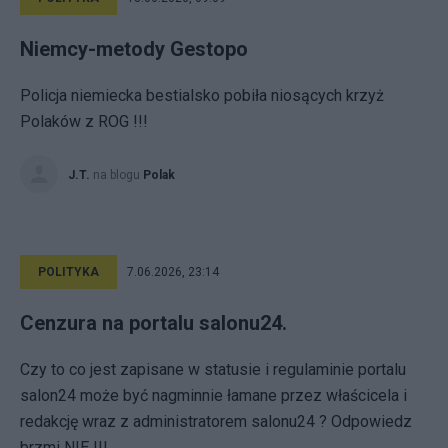
Niemcy-metody Gestopo
Policja niemiecka bestialsko pobiła niosących krzyż
Polaków z ROG !!!
J.T.
na blogu
Polak
POLITYKA
7.06.2026, 23:14
Cenzura na portalu salonu24.
Czy to co jest zapisane w statusie i regulaminie portalu
salon24 może być nagminnie łamane przez właścicela i
redakcję wraz z administratorem salonu24 ? Odpowiedz
brzmi NIE !!!