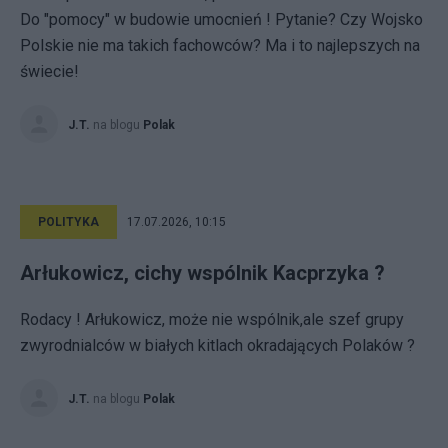
Do "pomocy" w budowie umocnień ! Pytanie? Czy Wojsko
Polskie nie ma takich fachowców? Ma i to najlepszych na
świecie!
J.T.
na blogu
Polak
POLITYKA
17.07.2026, 10:15
Arłukowicz, cichy wspólnik Kacprzyka ?
Rodacy ! Arłukowicz, może nie wspólnik,ale szef grupy
zwyrodnialców w białych kitlach okradających Polaków ?
J.T.
na blogu
Polak