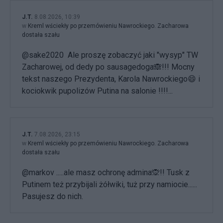
J.T.
8.08.2026, 10:39
w
Kreml wściekły po przemówieniu Nawrockiego. Zacharowa
dostała szału
@sake2020 Ale proszę zobaczyć jaki "wysyp" TW
Zacharowej, od dedy po sausagedoga🙈!!! Mocny
tekst naszego Prezydenta, Karola Nawrockiego😄 i
kociokwik pupolizów Putina na salonie !!!!...
J.T.
7.08.2026, 23:15
w
Kreml wściekły po przemówieniu Nawrockiego. Zacharowa
dostała szału
@markov .....ale masz ochronę admina🙊!! Tusk z
Putinem też przybijali żółwiki, tuż przy namiocie......
Pasujesz do nich.