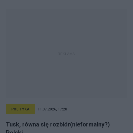
POLITYKA
11.07.2026, 17:28
Tusk, równa się rozbiór(nieformalny?)
Polski.