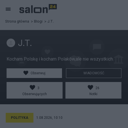
Strona główna
Blogi
J.T.
J.T.
Kocham Polskę i kocham Polaków,ale nie wszystkich.
Obserwuj
WIADOMOŚĆ
3
26
Obserwujących
Notki
POLITYKA
1.08.2026, 10:10