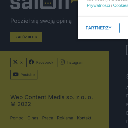
Prywatności
i
Cookie
Podziel się swoją opinią
PARTNERZY
ZAŁÓŻ BLOG
X
Facebook
Instagram
Youtube
Web Content Media sp. z o. o.
© 2022
Pomoc
O nas
Praca
Reklama
Kontakt