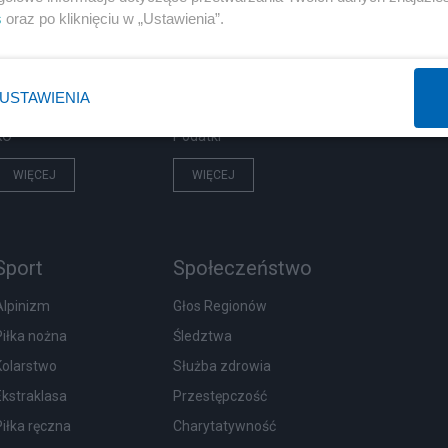
PiS
Biznes
s
oraz po kliknięciu w „Ustawienia”.
Rząd
Pieniądze
Prezydent
Centralny Port Komunikacyjny
USTAWIENIA
NATO
Inwestycje
KO
Podatki
WIĘCEJ
WIĘCEJ
Sport
Społeczeństwo
Alpinizm
Głos Regionów
Piłka nożna
Śledztwa
Kolarstwo
Służba zdrowia
Ekstraklasa
Przestępczość
Piłka ręczna
Charytatywność