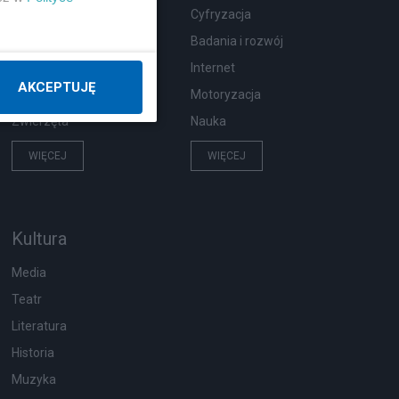
Wypadki
Cyfryzacja
Moda i uroda
Badania i rozwój
Hobby
Internet
AKCEPTUJĘ
Pogoda
Motoryzacja
Zwierzęta
Nauka
WIĘCEJ
WIĘCEJ
Kultura
Media
Teatr
Literatura
Historia
Muzyka