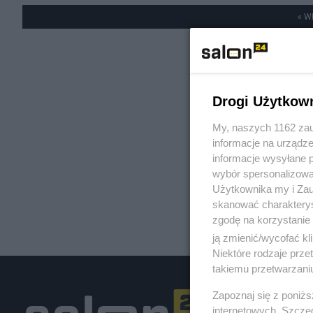
« W
Drogi Użytkow
My, naszych 1162 zau
informacje na urządze
informacje wysyłane 
wybór spersonalizowan
Użytkownika my i Zau
skanować charakterys
zgodę na korzystanie 
ją zmienić/wycofać kl
Niektóre rodzaje prz
takiemu przetwarzaniu
Zapoznaj się z poniż
internetowych. Szcze