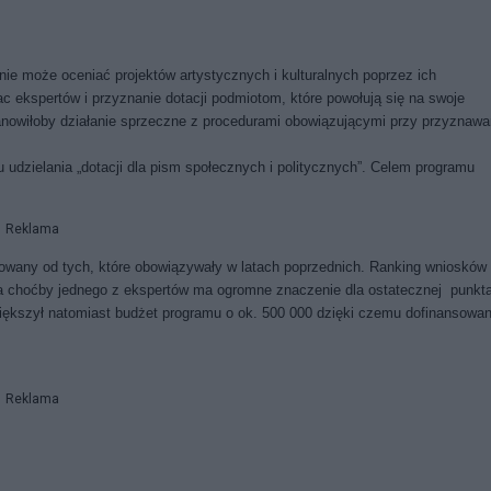
r nie może oceniać projektów artystycznych i kulturalnych poprzez ich
ac ekspertów i przyznanie dotacji podmiotom, które powołują się na swoje
 stanowiłoby działanie sprzeczne z procedurami obowiązującymi przy przyznawa
udzielania „dotacji dla pism społecznych i politycznych”. Celem programu
Reklama
owany od tych, które obowiązywały w latach poprzednich. Ranking wniosków
a choćby jednego z ekspertów ma ogromne znaczenie dla ostatecznej punkta
większył natomiast budżet programu o ok. 500 000 dzięki czemu dofinansowan
Reklama