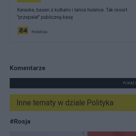
Karaoke, basen z kulkami i tańce hulańce. Tak resort
"przepalał" publiczną kasę
Redakcja
Komentarze
POKAŻ 
Inne tematy w dziale
Polityka
#
Rosja