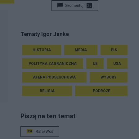
Skomentuj
25
Tematy Igor Janke
HISTORIA
MEDIA
PIS
POLITYKA ZAGRANICZNA
UE
USA
AFERA PODSŁUCHOWA
WYBORY
RELIGIA
PODRÓŻE
Piszą na ten temat
Rafał Woś