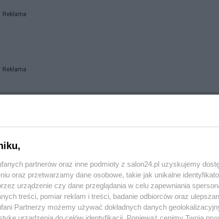
Reklama
Reklama
Reklama
niku,
fanych partnerów oraz inne podmioty z salon24.pl uzyskujemy dost
niu oraz przetwarzamy dane osobowe, takie jak unikalne identyfikat
przez urządzenie czy dane przeglądania w celu zapewniania sperson
ych treści, pomiar reklam i treści, badanie odbiorców oraz ulepszan
fani Partnerzy możemy używać dokładnych danych geolokalizacyjn
tykę urządzenia do celów identyfikacji. Ponieważ cenimy Twoją pry