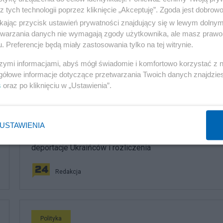
z tych technologii poprzez kliknięcie „Akceptuję”. Zgoda jest dobro
 na komentarze. IJ
ikając przycisk ustawień prywatności znajdujący się w lewym dolny
etwarzania danych nie wymagają zgody użytkownika, ale masz prawo 
. Preferencje będą miały zastosowania tylko na tej witrynie.
szymi informacjami, abyś mógł świadomie i komfortowo korzystać z
komentuj
25
Obserwuj notkę
gółowe informacje dotyczące przetwarzania Twoich danych znajdzi
s
oraz po kliknięciu w „Ustawienia”.
Polityka
USTAWIENIA
PiS odkrywa karty. Demografia, mieszkania, ETS,
deportacje Ukraińców i rozliczenia
Redakcja
Polityka