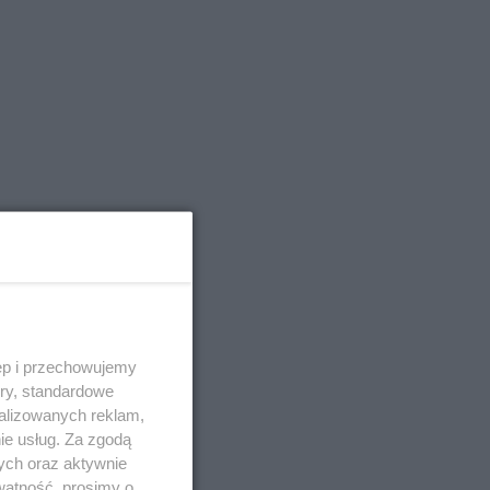
ęp i przechowujemy
ory, standardowe
alizowanych reklam,
ie usług. Za zgodą
ych oraz aktywnie
watność, prosimy o