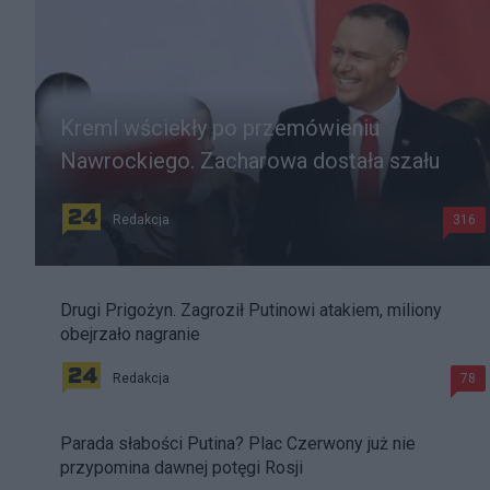
Kreml wściekły po przemówieniu
Nawrockiego. Zacharowa dostała szału
Redakcja
316
Drugi Prigożyn. Zagroził Putinowi atakiem, miliony
obejrzało nagranie
Redakcja
78
Parada słabości Putina? Plac Czerwony już nie
przypomina dawnej potęgi Rosji