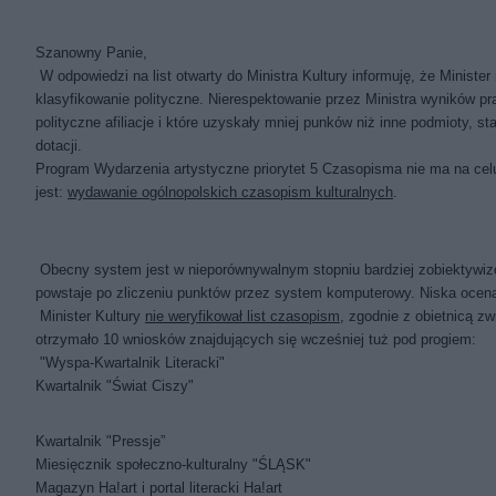
Szanowny Panie,
W odpowiedzi na list otwarty do Ministra Kultury informuję, że Ministe
klasyfikowanie polityczne. Nierespektowanie przez Ministra wyników pr
polityczne afiliacje i które uzyskały mniej punków niż inne podmioty,
dotacji.
Program Wydarzenia artystyczne priorytet 5 Czasopisma nie ma na celu 
jest:
wydawanie ogólnopolskich czasopism kulturalnych
.
Obecny system jest w nieporównywalnym stopniu bardziej zobiektywiz
powstaje po zliczeniu punktów przez system komputerowy. Niska ocen
Minister Kultury
nie weryfikował list czasopism
, zgodnie z obietnicą z
otrzymało 10 wniosków znajdujących się wcześniej tuż pod progiem:
"Wyspa-Kwartalnik Literacki"
Kwartalnik "Świat Ciszy"
Kwartalnik "Pressje”
Miesięcznik społeczno-kulturalny "ŚLĄSK"
Magazyn Ha!art i portal literacki Ha!art