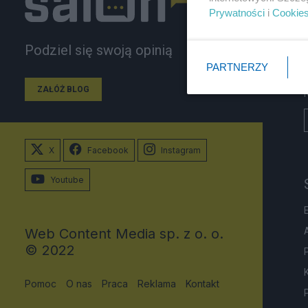
Prywatności
i
Cookie
Podziel się swoją opinią
PARTNERZY
ZAŁÓŻ BLOG
X
Facebook
Instagram
Youtube
Web Content Media sp. z o. o.
© 2022
Pomoc
O nas
Praca
Reklama
Kontakt