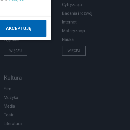
Zdrowie
Cyfryzacja
Podróże
Badania i rozwój
Pogoda
Internet
AKCEPTUJĘ
Ekologia
Motoryzacja
Wypadki
Nauka
WIĘCEJ
WIĘCEJ
Kultura
Film
Muzyka
Media
Teatr
Literatura