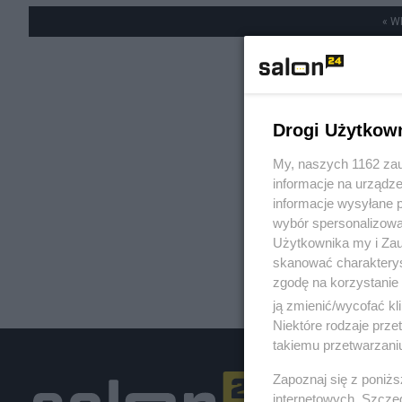
« W
Drogi Użytkow
My, naszych 1162 zau
informacje na urządze
informacje wysyłane 
wybór spersonalizowan
Użytkownika my i Zau
skanować charakterys
zgodę na korzystanie 
ją zmienić/wycofać kl
Niektóre rodzaje prz
takiemu przetwarzaniu
Zapoznaj się z poniż
internetowych. Szcze