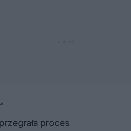
ke
przegrała proces