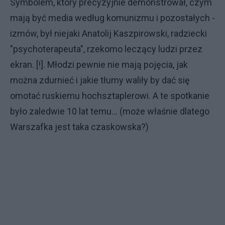
Symbolem, który precyzyjnie demonstrował, czym
mają być media według komunizmu i pozostałych -
izmów, był niejaki Anatolij Kaszpirowski, radziecki
"psychoterapeuta", rzekomo leczący ludzi przez
ekran. [!]. Młodzi pewnie nie mają pojęcia, jak
można zdurnieć i jakie tłumy waliły by dać się
omotać ruskiemu hochsztaplerowi. A te spotkanie
było zaledwie 10 lat temu... (może właśnie dlatego
Warszafka jest taka czaskowska?)