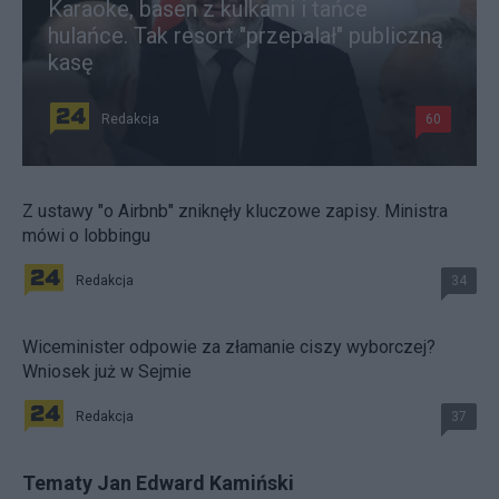
Karaoke, basen z kulkami i tańce
hulańce. Tak resort "przepalał" publiczną
kasę
Redakcja
60
Z ustawy "o Airbnb" zniknęły kluczowe zapisy. Ministra
mówi o lobbingu
Redakcja
34
Wiceminister odpowie za złamanie ciszy wyborczej?
Wniosek już w Sejmie
Redakcja
37
Tematy Jan Edward Kamiński