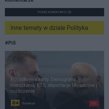
POKAŻ KOMENTARZE (8)
Inne tematy w dziale
Polityka
#
PiS
PiS odkrywa karty. Demografia,
mieszkania, ETS, deportacje Ukraińców i
rozliczenia
Redakcja
161