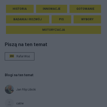
HISTORIA
INNOWACJE
GOTOWANIE
BADANIA I ROZWÓJ
PIS
WYBORY
MOTORYZACJA
Piszą na ten temat
Rafał Woś
Blogi na ten temat
Jan Filip Libicki
catrw