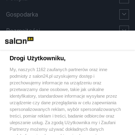
Gospodarka
Rozmaitości
Technologie
Drogi Użytkowniku,
Sport
My, naszych 1162 zaufanych partnerów oraz inne
podmioty z salon24.pl uzyskujemy dostęp i
Społeczeństwo
przechowujemy informacje na urządzeniu oraz
przetwarzamy dane osobowe, takie jak unikalne
Kultura
identyfikatory, standardowe informacje wysyłane przez
urządzenie czy dane przeglądania w celu zapewniania
spersonalizowanych reklam, wybór spersonalizowanych
treści, pomiar reklam i treści, badanie odbiorców oraz
ulepszanie usług. Za zgodą Użytkownika my i Zaufani
X
Facebook
Instagram
Youtube
Partnerzy możemy używać dokładnych danych