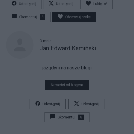
Udostępnij
Udostępnij
Lubię to!
Skomentuj
8
Obserwuj notkę
O mnie
Jan Edward Kamiński
jazgdyni na nasze blogi
Nowości od blogera
Udostępnij
Udostępnij
Skomentuj
8