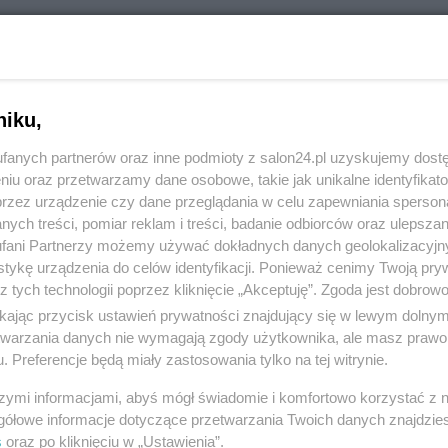
RÓĆ DO NOTKI
niku,
fanych partnerów oraz inne podmioty z salon24.pl uzyskujemy dost
niu oraz przetwarzamy dane osobowe, takie jak unikalne identyfikat
przez urządzenie czy dane przeglądania w celu zapewniania sperson
ych treści, pomiar reklam i treści, badanie odbiorców oraz ulepszan
fani Partnerzy możemy używać dokładnych danych geolokalizacyjn
tykę urządzenia do celów identyfikacji. Ponieważ cenimy Twoją pry
z tych technologii poprzez kliknięcie „Akceptuję”. Zgoda jest dobro
ikając przycisk ustawień prywatności znajdujący się w lewym dolny
etwarzania danych nie wymagają zgody użytkownika, ale masz prawo 
. Preferencje będą miały zastosowania tylko na tej witrynie.
Polityka
Gospodarka
szymi informacjami, abyś mógł świadomie i komfortowo korzystać z
Rosja
Biznes
gółowe informacje dotyczące przetwarzania Twoich danych znajdzi
s
oraz po kliknięciu w „Ustawienia”.
PiS
Pieniądze