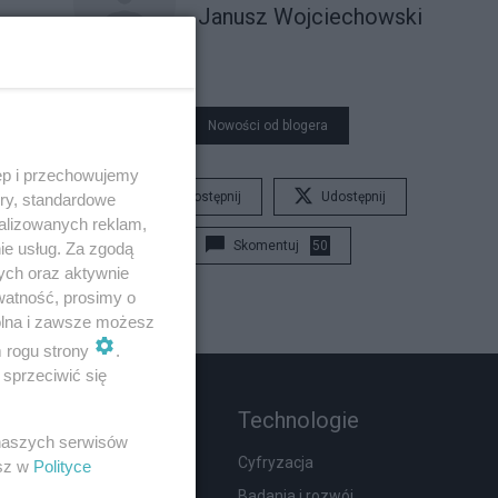
Janusz Wojciechowski
Nowości od blogera
ęp i przechowujemy
Udostępnij
Udostępnij
ory, standardowe
alizowanych reklam,
Skomentuj
50
ie usług. Za zgodą
ych oraz aktywnie
watność, prosimy o
wolna i zawsze możesz
m rogu strony
.
sprzeciwić się
Rozmaitości
Technologie
 naszych serwisów
Zdrowie
Cyfryzacja
esz w
Polityce
Podróże
Badania i rozwój