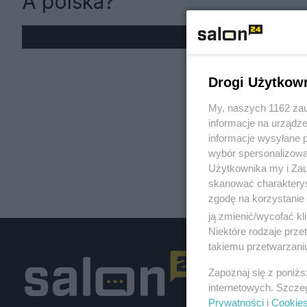
A polska?
« W
Drogi Użytkow
My, naszych 1162 zau
informacje na urządze
informacje wysyłane 
wybór spersonalizowan
Użytkownika my i Zau
skanować charakterys
zgodę na korzystanie 
ją zmienić/wycofać kl
Niektóre rodzaje prz
takiemu przetwarzaniu
Zapoznaj się z poniż
internetowych. Szcze
Prywatności
i
Cookie