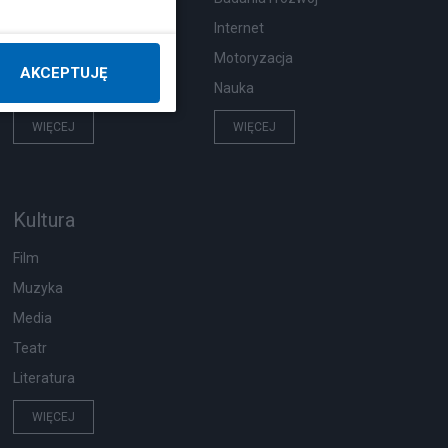
Pogoda
Internet
Ekologia
Motoryzacja
AKCEPTUJĘ
Wypadki
Nauka
WIĘCEJ
WIĘCEJ
Kultura
Film
Muzyka
Media
Teatr
Literatura
WIĘCEJ