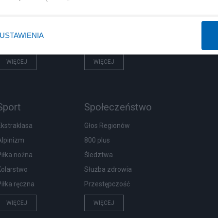
Rząd
Centralny Port Komunikacyjny
Prezydent
Inwestycje
USTAWIENIA
NATO
Podatki
WIĘCEJ
WIĘCEJ
Sport
Społeczeństwo
Ekstraklasa
Głos Regionów
Alpinizm
800 plus
Piłka nożna
Śledztwa
Kolarstwo
Służba zdrowia
Piłka ręczna
Przestępczość
WIĘCEJ
WIĘCEJ