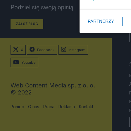
Podziel się swoją opinią
PARTNERZY
ZAŁÓŻ BLOG
X
Facebook
Instagram
Youtube
Web Content Media sp. z o. o.
© 2022
Pomoc
O nas
Praca
Reklama
Kontakt