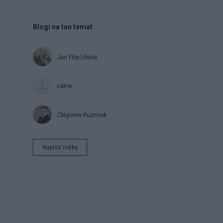
Blogi na ten temat
Jan Filip Libicki
catrw
Zbigniew Kuźmiuk
Napisz notkę