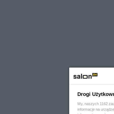
Drogi Użytkow
My, naszych 1162 zau
informacje na urządze