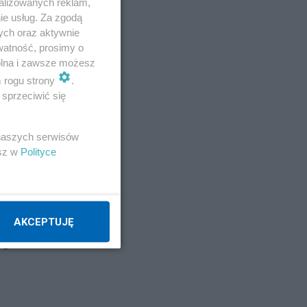
alizowanych reklam,
ie usług. Za zgodą
ych oraz aktywnie
watność, prosimy o
wolna i zawsze możesz
m rogu strony
.
sprzeciwić się
 naszych serwisów
esz w
Polityce
AKCEPTUJĘ
 o