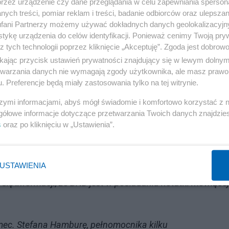
przez urządzenie czy dane przeglądania w celu zapewniania sperson
ych treści, pomiar reklam i treści, badanie odbiorców oraz ulepszan
fani Partnerzy możemy używać dokładnych danych geolokalizacyjn
tykę urządzenia do celów identyfikacji. Ponieważ cenimy Twoją pry
z tych technologii poprzez kliknięcie „Akceptuję”. Zgoda jest dobro
ikając przycisk ustawień prywatności znajdujący się w lewym dolny
etwarzania danych nie wymagają zgody użytkownika, ale masz prawo 
. Preferencje będą miały zastosowania tylko na tej witrynie.
szymi informacjami, abyś mógł świadomie i komfortowo korzystać z
gółowe informacje dotyczące przetwarzania Twoich danych znajdzi
Reklama
s
oraz po kliknięciu w „Ustawienia”.
pl”:
USTAWIENIA
jącą czy w Smoleńsku nie doszło do zamachu 10/04! -
a się informacji, że BND jest w posiadaniu notatki mówiącej
mec. Stefana Hamburę, pełnomocnika kilku