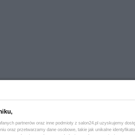
niku,
fanych partnerów oraz inne podmioty z salon24.pl uzyskujemy dost
niu oraz przetwarzamy dane osobowe, takie jak unikalne identyfikat