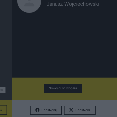
Janusz Wojciechowski
Nowości od blogera
50
G
Udostępnij
Udostępnij