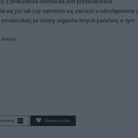
cy z prokuratura niemiecka jest przewidywane.
a się już lub czy zamierza się zwrócić o udostępnienie j
y smoleńskiej ze strony organów innych państwa, w tym
Reklama
komentuj
50
Obserwuj notkę