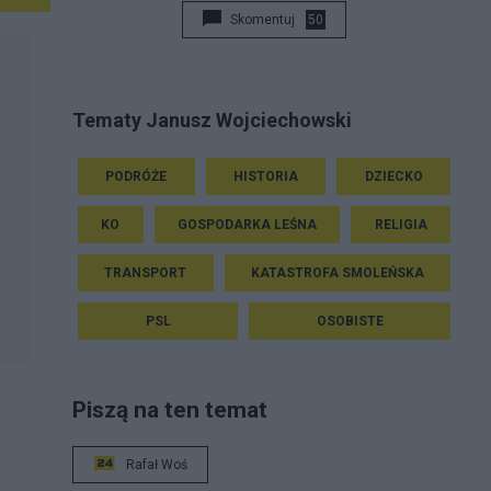
Skomentuj
50
Tematy Janusz Wojciechowski
PODRÓŻE
HISTORIA
DZIECKO
KO
GOSPODARKA LEŚNA
RELIGIA
TRANSPORT
KATASTROFA SMOLEŃSKA
PSL
OSOBISTE
o
Piszą na ten temat
Rafał Woś