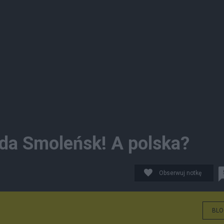
da Smoleńsk! A polska?
Obserwuj notkę
BLO