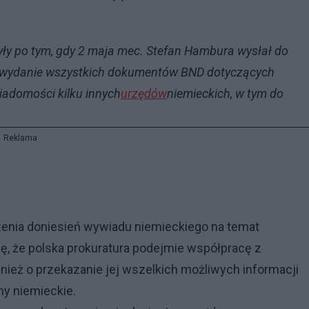
yły po tym, gdy 2 maja mec. Stefan Hambura wysłał do
e i wydanie wszystkich dokumentów BND dotyczących
iadomości kilku innych
urzędów
niemieckich, w tym do
Reklama
zenia doniesień wywiadu niemieckiego na temat
ję, że polska prokuratura podejmie współpracę z
wnież o przekazanie jej wszelkich możliwych informacji
ny niemieckie.