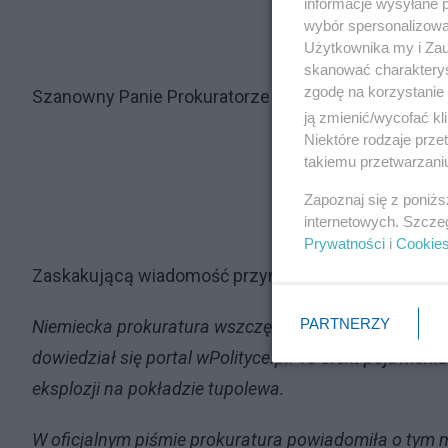
informacje wysyłane 
wybór spersonalizowan
Użytkownika my i Zau
skanować charakterys
zgodę na korzystanie 
Szanowny Panie Prokuratorze Generalny,
ją zmienić/wycofać kl
Niektóre rodzaje prz
takiemu przetwarzaniu
Zapoznaj się z poniż
internetowych. Szcze
Prywatności
i
Cookie
Zaskakującą wiadomość przyniósł portal „Wpolityce.
PARTNERZY
Niemiecka prokuratura wszczęła procedurę sprawdza
dowiedział się portal wPolityce.pl. To efekt pojawieni
eksplozji na pokładzie tupolewa.
W oficjalnym piśmie prokuratura powiadomiła o tym 