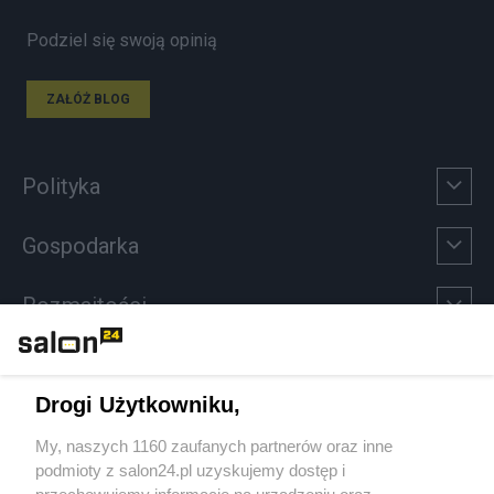
Podziel się swoją opinią
ZAŁÓŻ BLOG
Polityka
Gospodarka
Rozmaitości
Technologie
Drogi Użytkowniku,
Sport
My, naszych 1160 zaufanych partnerów oraz inne
podmioty z salon24.pl uzyskujemy dostęp i
Społeczeństwo