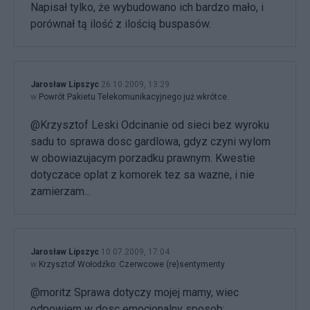
Napisał tylko, że wybudowano ich bardzo mało, i
porównał tą ilość z ilością buspasów.
Jarosław Lipszyc
26.10.2009, 13:29
w
Powrót Pakietu Telekomunikacyjnego już wkrótce.
@Krzysztof Leski Odcinanie od sieci bez wyroku
sadu to sprawa dosc gardlowa, gdyz czyni wylom
w obowiazujacym porzadku prawnym. Kwestie
dotyczace oplat z komorek tez sa wazne, i nie
zamierzam...
Jarosław Lipszyc
10.07.2009, 17:04
w
Krzysztof Wołodźko: Czerwcowe (re)sentymenty
@moritz Sprawa dotyczy mojej mamy, wiec
odpowiem w dosc emocjonalny sposob: