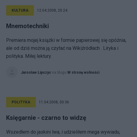
KULTURA
12.04.2008, 20:24
Mnemotechniki
Premiera mojej książki w formie papierowej się opóźnia,
ale od dziś można ją czytać na Wikiźródłach . Liryka i
polityka. Miłej lektury.
Jarosław Lipszyc
na blogu
W stronę wolności
POLITYKA
11.04.2008, 00:36
Księgarnie - czarno to widzę
Wszedłem do jaskini lwa, i udzieliłem mega wywiadu,