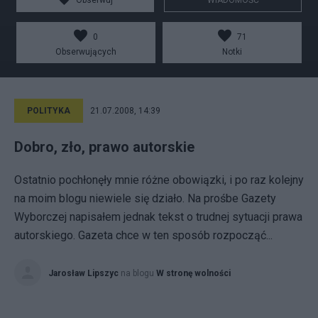
Obserwuj
WIADOMOŚĆ
0
71
Obserwujących
Notki
POLITYKA
21.07.2008, 14:39
Dobro, zło, prawo autorskie
Ostatnio pochłonęły mnie różne obowiązki, i po raz kolejny
na moim blogu niewiele się działo. Na prośbe Gazety
Wyborczej napisałem jednak tekst o trudnej sytuacji prawa
autorskiego. Gazeta chce w ten sposób rozpocząć...
Jarosław Lipszyc
na blogu
W stronę wolności