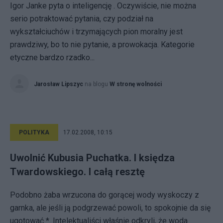
Igor Janke pyta o inteligencję . Oczywiście, nie można
serio potraktować pytania, czy podział na
wykształciuchów i trzymających pion moralny jest
prawdziwy, bo to nie pytanie, a prowokacja. Kategorie
etyczne bardzo rzadko...
Jarosław Lipszyc
na blogu
W stronę wolności
POLITYKA
17.02.2008, 10:15
Uwolnić Kubusia Puchatka. I księdza
Twardowskiego. I całą resztę
Podobno żaba wrzucona do gorącej wody wyskoczy z
garnka, ale jeśli ją podgrzewać powoli, to spokojnie da się
ugotować *. Intelektualiści właśnie odkryli, że woda