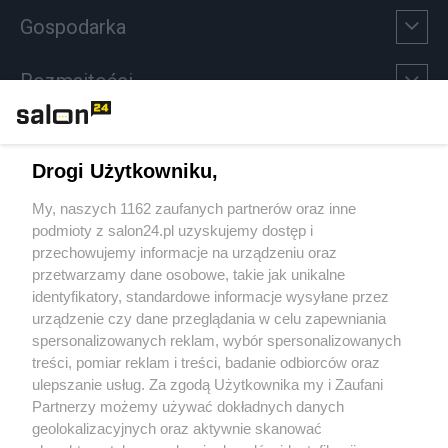
Gospodarka
Rozmaitości
Technologie
Drogi Użytkowniku,
Sport
My, naszych 1162 zaufanych partnerów oraz inne
podmioty z salon24.pl uzyskujemy dostęp i
Społeczeństwo
przechowujemy informacje na urządzeniu oraz
przetwarzamy dane osobowe, takie jak unikalne
Kultura
identyfikatory, standardowe informacje wysyłane przez
urządzenie czy dane przeglądania w celu zapewniania
spersonalizowanych reklam, wybór spersonalizowanych
treści, pomiar reklam i treści, badanie odbiorców oraz
ulepszanie usług. Za zgodą Użytkownika my i Zaufani
X
Facebook
Instagram
Youtube
Partnerzy możemy używać dokładnych danych
geolokalizacyjnych oraz aktywnie skanować