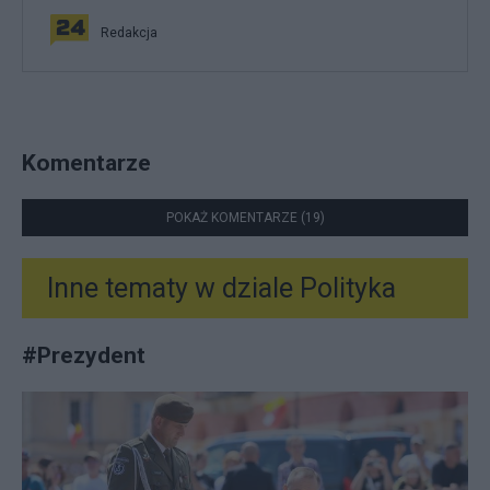
Redakcja
Komentarze
POKAŻ KOMENTARZE (19)
Inne tematy w dziale
Polityka
#
Prezydent