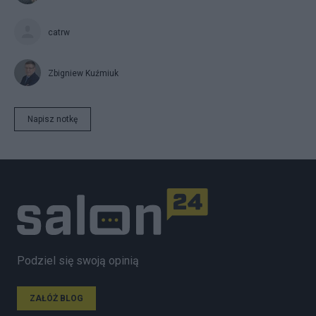
catrw
Zbigniew Kuźmiuk
Napisz notkę
Podziel się swoją opinią
ZAŁÓŻ BLOG