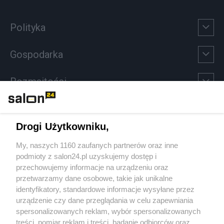
Polityka
Gospodarka
Rozmaitości
Technologie
Drogi Użytkowniku,
Sport
My, naszych 1160 zaufanych partnerów oraz inne
podmioty z salon24.pl uzyskujemy dostęp i
Społeczeństwo
przechowujemy informacje na urządzeniu oraz
przetwarzamy dane osobowe, takie jak unikalne
Kultura
identyfikatory, standardowe informacje wysyłane przez
urządzenie czy dane przeglądania w celu zapewniania
spersonalizowanych reklam, wybór spersonalizowanych
treści, pomiar reklam i treści, badanie odbiorców oraz