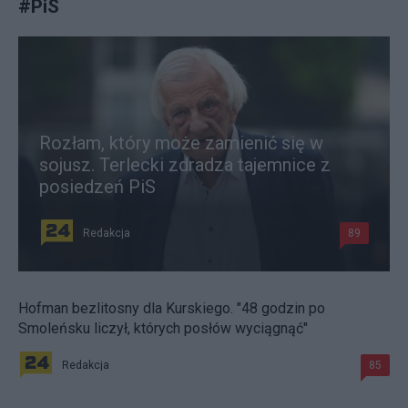
#
PiS
Rozłam, który może zamienić się w
sojusz. Terlecki zdradza tajemnice z
posiedzeń PiS
Redakcja
89
Hofman bezlitosny dla Kurskiego. "48 godzin po
Smoleńsku liczył, których posłów wyciągnąć"
Redakcja
85