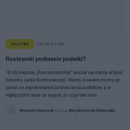
POLITYKA
2.02.2012, 11:05
Rostowski podniesie podatki?
W dzisiejszej „Rzeczpospolitej” ukazał się ważny artykuł
ministra Jacka Rostowskiego. Ważny, bowiem można go
uznać za zapowiedzieć podniesienia podatków, a w
najlepszym razie za sygnał, że rząd taki ruch...
Wojciech Olejniczak
na blogu
Blog Wojciecha Olejniczaka