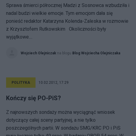
Sprawa śmierci półrocznej Madzi z Sosnowca wzbudziła i
nadal budzi wielkie emocje. Tym emocjom dała się
ponieść redaktor Katarzyna Kolenda-Zaleska w rozmowie
z Krzysztofem Rutkowskim Okoliczności były
wyjątkowe....
Wojciech Olejniczak
na blogu
Blog Wojciecha Olejniczaka
POLITYKA
10.02.2012, 17:29
Kończy się PO-PiS?
Z najnowszych sondaży można wyciągnąć wniosek
dotyczący całej sceny partyjnej, a nie tylko
poszczególnych partii. W sondażu SMG/KRC PO i PiS
mają łącznie tylko 49 proc. W badaniu OBOP 54 proc. W