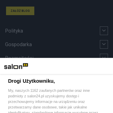
ZAŁÓŻ BLOG
Polityka
Gospodarka
Rozmaitości
Technologie
Drogi Użytkowniku,
Sport
My, naszych 1162 zaufanych partnerów oraz inne
podmioty z salon24.pl uzyskujemy dostęp i
Społeczeństwo
przechowujemy informacje na urządzeniu oraz
przetwarzamy dane osobowe, takie jak unikalne
Kultura
identyfikatory, standardowe informacje wysyłane przez