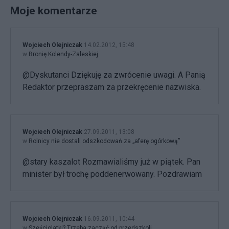
Moje komentarze
Wojciech Olejniczak
14.02.2012, 15:48
w
Bronię Kolendy-Zaleskiej
@Dyskutanci Dziękuję za zwrócenie uwagi. A Panią
Redaktor przepraszam za przekręcenie nazwiska.
Wojciech Olejniczak
27.09.2011, 13:08
w
Rolnicy nie dostali odszkodowań za „aferę ogórkową”
@stary kaszalot Rozmawialiśmy już w piątek. Pan
minister był trochę poddenerwowany. Pozdrawiam
Wojciech Olejniczak
16.09.2011, 10:44
w
Sześciolatki? Trzeba zacząć od przedszkoli