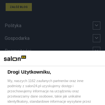
ZAŁÓŻ BLOG
Polityka
Gospodarka
Rozmaitości
Technologie
Drogi Użytkowniku,
Sport
My, naszych 1162 zaufanych partnerów oraz inne
podmioty z salon24.pl uzyskujemy dostęp i
Społeczeństwo
przechowujemy informacje na urządzeniu oraz
przetwarzamy dane osobowe, takie jak unikalne
Kultura
identyfikatory, standardowe informacje wysyłane przez