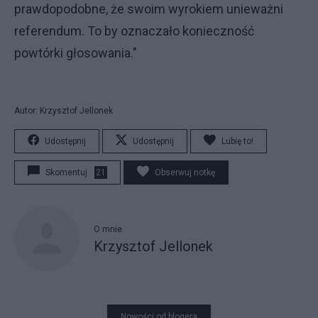
prawdopodobne, że swoim wyrokiem unieważni
referendum. To by oznaczało konieczność
powtórki głosowania."
Autor: Krzysztof Jellonek
Udostępnij
Udostępnij
Lubię to!
Skomentuj
21
Obserwuj notkę
O mnie
Krzysztof Jellonek
Nowości od blogera