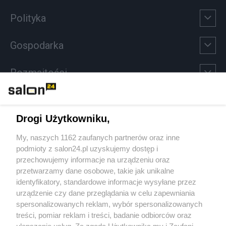
Polityka
Gospodarka
Rozmaitości
Technologie
Drogi Użytkowniku,
Sport
My, naszych 1162 zaufanych partnerów oraz inne
podmioty z salon24.pl uzyskujemy dostęp i
Społeczeństwo
przechowujemy informacje na urządzeniu oraz
przetwarzamy dane osobowe, takie jak unikalne
Kultura
identyfikatory, standardowe informacje wysyłane przez
urządzenie czy dane przeglądania w celu zapewniania
spersonalizowanych reklam, wybór spersonalizowanych
treści, pomiar reklam i treści, badanie odbiorców oraz
ulepszanie usług. Za zgodą Użytkownika my i Zaufani