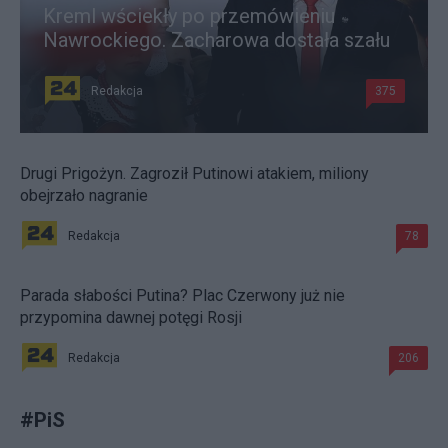
Kreml wściekły po przemówieniu
Nawrockiego. Zacharowa dostała szału
Redakcja
375
Drugi Prigożyn. Zagroził Putinowi atakiem, miliony
obejrzało nagranie
Redakcja
78
Parada słabości Putina? Plac Czerwony już nie
przypomina dawnej potęgi Rosji
Redakcja
206
#
PiS