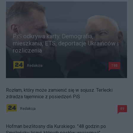
PiS odkrywa karty. Demografia,
mieszkania, ETS, deportacje Ukraińców i
rozliczenia
Redakcja
198
Rozłam, który może zamienić się w sojusz. Terlecki
zdradza tajemnice z posiedzeń PiS
Redakcja
89
Hofman bezlitosny dla Kurskiego. "48 godzin po
Smoleńsku liczył, których posłów wyciągnąć"