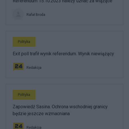
Referendum 15.10.2023 należy uznać za wiążące
Rafał Broda
Polityka
Exit poll trafił wynik referendum. Wynik niewiążący
Redakcja
Polityka
Zapowiedź Sasina. Ochrona wschodniej granicy
będzie jeszcze wzmacniana
Redakcja