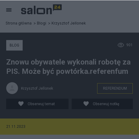
Strona główna
Blogi
Krzysztof Jellonek
901
BLOG
Znowu obywatele wykonali robotę za
PIS. Może być powtórka.referenfum
Krzysztof Jellonek
REFERENDUM
Obserwuj temat
Obserwuj notkę
21.11.2023