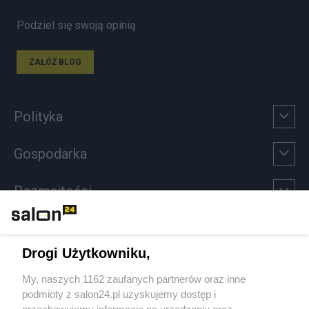
Podziel się swoją opinią
ZAŁÓŻ BLOG
Polityka
Gospodarka
Rozmaitości
Technologie
Drogi Użytkowniku,
Sport
My, naszych 1162 zaufanych partnerów oraz inne
podmioty z salon24.pl uzyskujemy dostęp i
Społeczeństwo