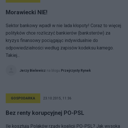
Morawiecki NIE!
Sektor bankowy wpadł w nie lada kłopoty! Coraz to więcej
polityków chce rozliczyć bankierów (banksterów) za
kryzys finansowy pociągając indywidualnie do
odpowiedzialności według zapisów kodeksu karnego.
Takiej...
Jerzy Bielewicz
na blogu
Przejrzysty Rynek
GOSPODARKA
23.10.2015, 11:36
Bez renty korupcyjnej PO-PSL
Ile kosztują Polaków rządy koalicji PO-PSL? Jak wysoka