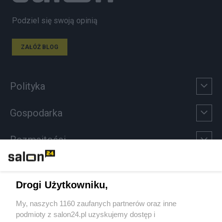
Podziel się swoją opinią
ZAŁÓŻ BLOG
Polityka
Gospodarka
Rozmaitości
Technologie
Drogi Użytkowniku,
Sport
My, naszych 1160 zaufanych partnerów oraz inne
podmioty z salon24.pl uzyskujemy dostęp i
Społeczeństwo