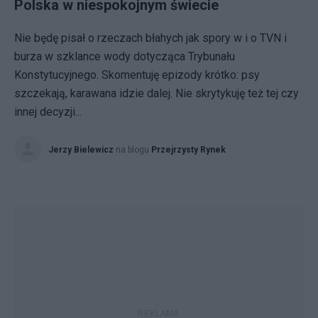
Polska w niespokojnym świecie
Nie będę pisał o rzeczach błahych jak spory w i o TVN i
burza w szklance wody dotycząca Trybunału
Konstytucyjnego. Skomentuję epizody krótko: psy
szczekają, karawana idzie dalej. Nie skrytykuję też tej czy
innej decyzji...
Jerzy Bielewicz
na blogu
Przejrzysty Rynek