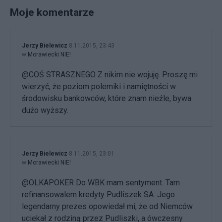
Moje komentarze
Jerzy Bielewicz
8.11.2015, 23:43
w
Morawiecki NIE!
@COŚ STRASZNEGO Z nikim nie wojuję. Proszę mi
wierzyć, że poziom polemiki i namiętności w
środowisku bankowców, które znam nieźle, bywa
dużo wyższy.
Jerzy Bielewicz
8.11.2015, 23:01
w
Morawiecki NIE!
@OLKAPOKER Do WBK mam sentyment. Tam
refinansowalem kredyty Pudliszek SA. Jego
legendarny prezes opowiedał mi, że od Niemców
uciekał z rodziną przez Pudliszki, a ówczesny