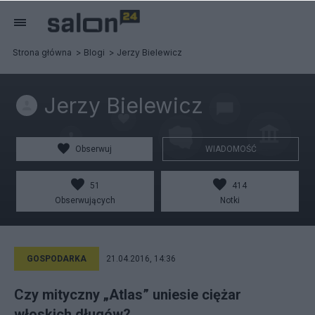
Strona główna
Blogi
Jerzy Bielewicz
Jerzy Bielewicz
Obserwuj
WIADOMOŚĆ
51
414
Obserwujących
Notki
GOSPODARKA
21.04.2016, 14:36
Czy mityczny „Atlas” uniesie ciężar
włoskich długów?