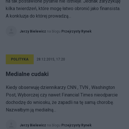
na tak postawione pytanie nie istnieje. Jednak zaryzykuję
kilka twierdzeń, które mogę łatwo obronić jako finansista.
A konkluzja do której prowadzą...
Jerzy Bielewicz
na blogu
Przejrzysty Rynek
POLITYKA
28.12.2015, 17:20
Medialne cudaki
Kiedy obserwuję dziennikarzy CNN , TVN , Washington
Post, Wyborczej czy nawet Financial Times nieodparcie
dochodzę do wniosku, że zapadli na tę samą chorobę.
Nazwałbym ją medialną...
Jerzy Bielewicz
na blogu
Przejrzysty Rynek