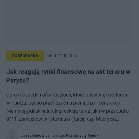
GOSPODARKA
16.11.2015, 10:14
Jak reagują rynki finansowe na akt teroru w
Paryżu?
Ogrom tragedii i ofiar ludzkich, które pochłonął akt teroru
w Paryżu, trudno przeliczać na pieniądze i ceny akcji.
Niemniej jednak naturalną reakcją teraz jak i w przypadku
9/11, zamachów w Istambule (Turcji) czy Madrycie...
Jerzy Bielewicz
na blogu
Przejrzysty Rynek