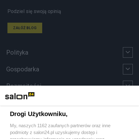
Podziel się swoją opinią
ZAŁÓŻ BLOG
Polityka
Gospodarka
Rozmaitości
Technologie
Drogi Użytkowniku,
Sport
My, naszych 1162 zaufanych partnerów oraz inne
podmioty z salon24.pl uzyskujemy dostęp i
Społeczeństwo