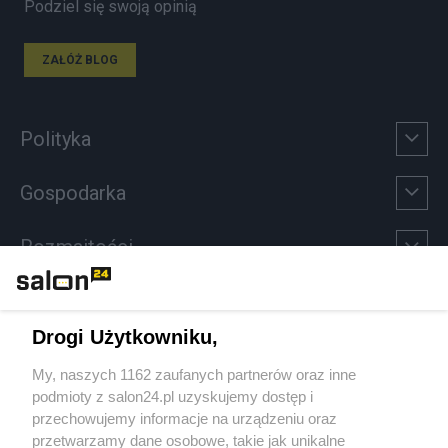
Podziel się swoją opinią
ZAŁÓŻ BLOG
Polityka
Gospodarka
Rozmaitości
Technologie
Drogi Użytkowniku,
Sport
My, naszych 1162 zaufanych partnerów oraz inne
podmioty z salon24.pl uzyskujemy dostęp i
Społeczeństwo
przechowujemy informacje na urządzeniu oraz
przetwarzamy dane osobowe, takie jak unikalne