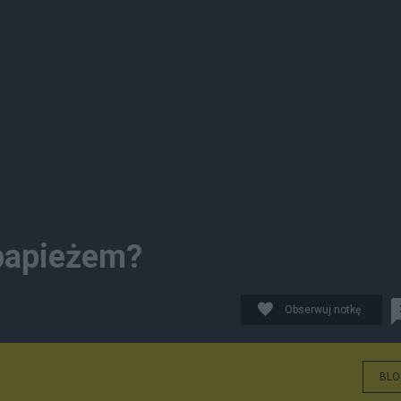
ypapieżem?
Obserwuj notkę
BLO