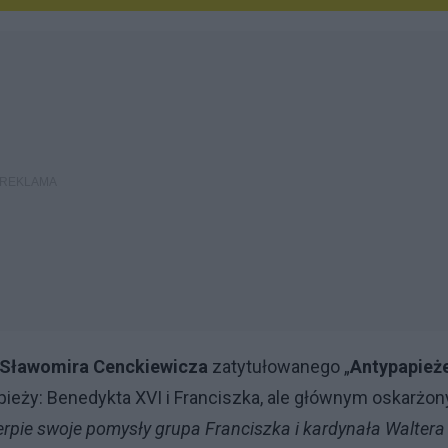
Sławomira Cenckiewicza
zatytułowanego „
Antypapież
apieży: Benedykta XVI i Franciszka, ale głównym oskarżo
zerpie swoje pomysły grupa Franciszka i kardynała Waltera