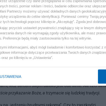
przez urządzenie czy dane przeglądania w celu zapewniania sperson
 oczu wznieść ku niebu, lecz bił się w piersi i mówił: "Boże
ych treści, pomiar reklam i treści, badanie odbiorców oraz ulepszan
żną funkcję psychologiczną, ukazując naszą słabość i
fani Partnerzy możemy używać dokładnych danych geolokalizacyjn
tykę urządzenia do celów identyfikacji. Ponieważ cenimy Twoją pry
 właśnie miał na myśli Papież Franciszek. Czy to w
z tych technologii poprzez kliknięcie „Akceptuję”. Zgoda jest dobro
ikając przycisk ustawień prywatności znajdujący się w lewym dolny
etwarzania danych nie wymagają zgody użytkownika, ale masz prawo 
. Preferencje będą miały zastosowania tylko na tej witrynie.
Reklama
szymi informacjami, abyś mógł świadomie i komfortowo korzystać z
stępuje niezręcznie. Jego krytykom na pewno nie braknie
gółowe informacje dotyczące przetwarzania Twoich danych znajdzi
k, co byłoby sprzeczna z duchem Ewangelii? Nic o tym ni
s
oraz po kliknięciu w „Ustawienia”.
świętsi od Papieża zanim zaczną swoją krytykę, powinni
elii:
„Dlaczego Twoi uczniowie nie postępują według trady
USTAWIENIA
ał im: „Słusznie prorok Izajasz powiedział o was,
gami, lecz sercem swym daleko jest ode Mnie. Ale czci Mni
cie przykazanie Boże, a trzymacie się ludzkiej tradycj
i
.
y na „jedzeniu brudnymi rękoma”. Czy to zaszkodzi