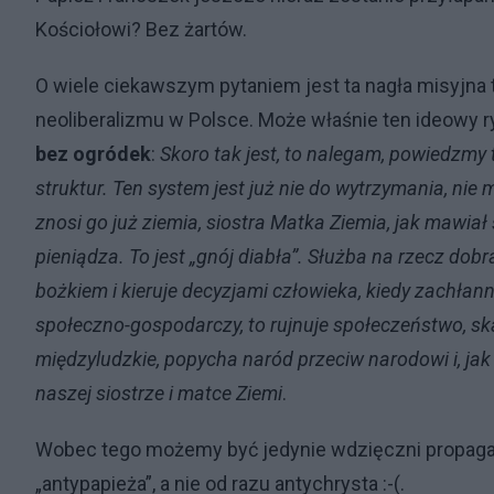
Kościołowi? Bez żartów.
O wiele ciekawszym pytaniem jest ta nagła misyjna 
neoliberalizmu w Polsce. Może właśnie ten ideowy 
bez ogródek
:
Skoro tak jest, to nalegam, powiedzmy
struktur. Ten system jest już nie do wytrzymania, nie 
znosi go już ziemia, siostra Matka Ziemia, jak mawi
pieniądza. To jest „gnój diabła”. Służba na rzecz dobr
bożkiem i kieruje decyzjami człowieka, kiedy zachła
społeczno-gospodarczy, to rujnuje społeczeństwo, ska
międzyludzkie, popycha naród przeciw narodowi i, j
naszej siostrze i matce Ziemi
.
Wobec tego możemy być jedynie wdzięczni propagandy
„antypapieża”, a nie od razu antychrysta :-(.