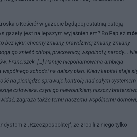
troska o Kościół w gazecie będącej ostatnią ostoją
rys gazety jest najlepszym wyjaśnieniem? Bo Papież
mów
 to bez lęku: chcemy zmiany, prawdziwej zmiany, zmiany
mogą go znieść chłopi, pracownicy, wspólnoty, narody... Ni
ał św. Franciszek. […] Panuje niepohamowana ambicja
a wspólnego schodzi na dalszy plan. Kiedy kapitał staje si
nność na pieniądze sprawuje kontrolę nad całym systemem
zuje człowieka, czyni go niewolnikiem, niszczy braterstw
ak widać, zagraża także temu naszemu wspólnemu domowi,
stom z „Rzeczpospolitej”, że zrobili z niego tylko