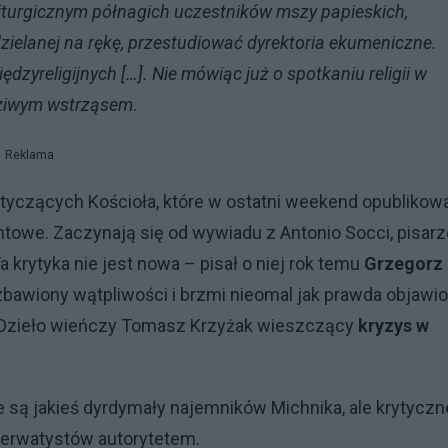
liturgicznym półnagich uczestników mszy papieskich,
zielanej na rękę, przestudiować dyrektoria ekumeniczne.
dzyreligijnych […]. Nie mówiąc już o spotkaniu religii w
wdziwym wstrząsem
.
Reklama
tyczących Kościoła, które w ostatni weekend opublikow
ntowe. Zaczynają się od wywiadu z Antonio Socci, pisar
a krytyka nie jest nowa – pisał o niej rok temu
Grzegorz
zbawiony wątpliwości i brzmi nieomal jak prawda objawio
 Dzieło wieńczy Tomasz Krzyżak wieszczący
kryzys w
nie są jakieś dyrdymały najemników Michnika, ale krytyczn
serwatystów autorytetem.