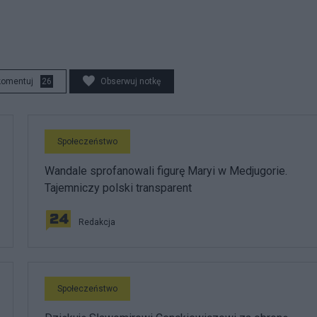
komentuj
26
Obserwuj notkę
Społeczeństwo
Wandale sprofanowali figurę Maryi w Medjugorie.
Tajemniczy polski transparent
Redakcja
Społeczeństwo