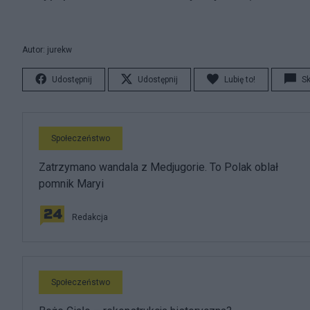
Autor: jurekw
Udostępnij
Udostępnij
Lubię to!
S
Społeczeństwo
Zatrzymano wandala z Medjugorie. To Polak oblał
pomnik Maryi
Redakcja
Społeczeństwo