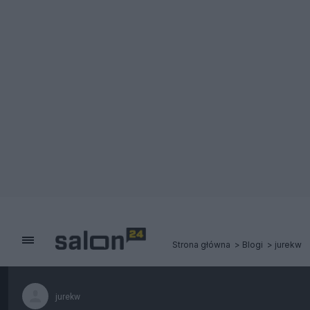
Strona główna
Blogi
jurekw
jurekw