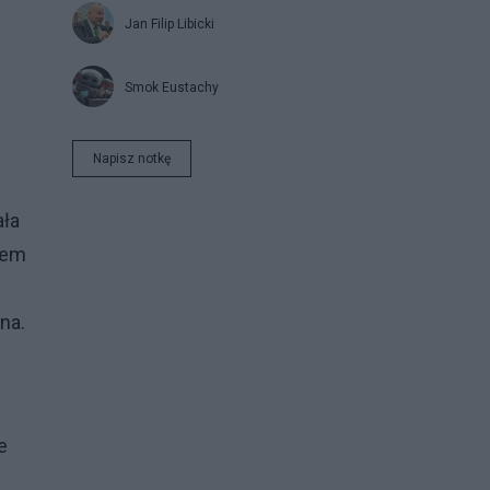
Jan Filip Libicki
Smok Eustachy
Napisz notkę
ała
zem
na.
e