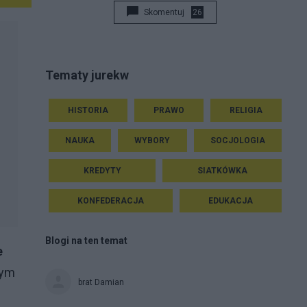
Skomentuj
26
Tematy jurekw
HISTORIA
PRAWO
RELIGIA
NAUKA
WYBORY
SOCJOLOGIA
KREDYTY
SIATKÓWKA
KONFEDERACJA
EDUKACJA
Blogi na ten temat
e
nym
brat Damian