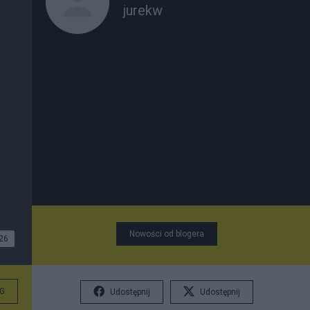
jurekw
Nowości od blogera
26
G
Udostępnij
Udostępnij