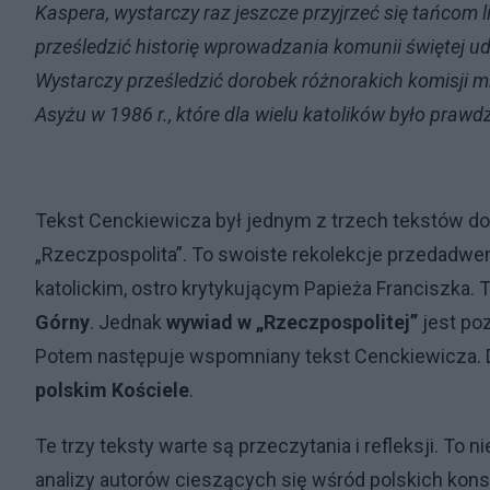
Kaspera, wystarczy raz jeszcze przyjrzeć się tańcom 
prześledzić historię wprowadzania komunii świętej ud
Wystarczy prześledzić dorobek różnorakich komisji mię
Asyżu w 1986 r., które dla wielu katolików było pra
Tekst Cenckiewicza był jednym z trzech tekstów do
„Rzeczpospolita”. To swoiste rekolekcje przedadwe
katolickim, ostro krytykującym Papieża Franciszka. T
Górny
. Jednak
wywiad w „Rzeczpospolitej”
jest po
Potem następuje wspomniany tekst Cenckiewicza.
polskim Kościele
.
Te trzy teksty warte są przeczytania i refleksji. To 
analizy autorów cieszących się wśród polskich kon