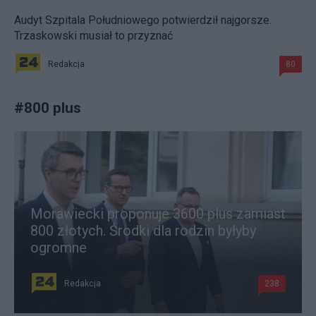
Audyt Szpitala Południowego potwierdził najgorsze.
Trzaskowski musiał to przyznać
Redakcja
80
#
800 plus
Morawiecki proponuje 3600 plus zamiast
800 złotych. Środki dla rodzin byłyby
ogromne
Redakcja
238