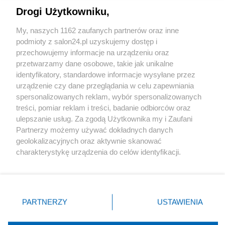
Drogi Użytkowniku,
Sport
My, naszych 1162 zaufanych partnerów oraz inne
podmioty z salon24.pl uzyskujemy dostęp i
Społeczeństwo
przechowujemy informacje na urządzeniu oraz
przetwarzamy dane osobowe, takie jak unikalne
Kultura
identyfikatory, standardowe informacje wysyłane przez
urządzenie czy dane przeglądania w celu zapewniania
spersonalizowanych reklam, wybór spersonalizowanych
treści, pomiar reklam i treści, badanie odbiorców oraz
ulepszanie usług. Za zgodą Użytkownika my i Zaufani
X
Facebook
Instagram
Youtube
Partnerzy możemy używać dokładnych danych
geolokalizacyjnych oraz aktywnie skanować
charakterystykę urządzenia do celów identyfikacji.
Web Content Media sp. z o. o. © 2022
Ponieważ cenimy Twoją prywatność, prosimy o zgodę na
korzystanie z tych technologii poprzez kliknięcie
„Akceptuję”. Zgoda jest dobrowolna i zawsze możesz ją
Pomoc
O nas
Praca
Reklama
Kontakt
zmienić/wycofać klikając przycisk ustawień prywatności
PARTNERZY
USTAWIENIA
znajdujący się w lewym dolnym rogu strony
. Niektóre
rodzaje przetwarzania danych nie wymagają zgody