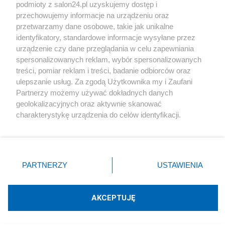
podmioty z salon24.pl uzyskujemy dostęp i
Społeczeństwo
przechowujemy informacje na urządzeniu oraz
przetwarzamy dane osobowe, takie jak unikalne
Kultura
identyfikatory, standardowe informacje wysyłane przez
urządzenie czy dane przeglądania w celu zapewniania
spersonalizowanych reklam, wybór spersonalizowanych
treści, pomiar reklam i treści, badanie odbiorców oraz
ulepszanie usług. Za zgodą Użytkownika my i Zaufani
X
Facebook
Instagram
Youtube
Partnerzy możemy używać dokładnych danych
geolokalizacyjnych oraz aktywnie skanować
charakterystykę urządzenia do celów identyfikacji.
Web Content Media sp. z o. o. © 2022
Ponieważ cenimy Twoją prywatność, prosimy o zgodę na
korzystanie z tych technologii poprzez kliknięcie
„Akceptuję”. Zgoda jest dobrowolna i zawsze możesz ją
Pomoc
O nas
Praca
Reklama
Kontakt
zmienić/wycofać klikając przycisk ustawień prywatności
PARTNERZY
USTAWIENIA
znajdujący się w lewym dolnym rogu strony
. Niektóre
rodzaje przetwarzania danych nie wymagają zgody
użytkownika, ale masz prawo sprzeciwić się takiemu
AKCEPTUJĘ
przetwarzaniu. Preferencje będą miały zastosowania tylko
Technologię dostarcza:
W3media.pl
na tej witrynie.