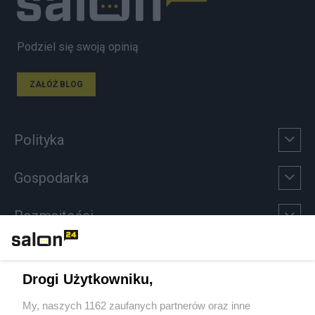
Podziel się swoją opinią
ZAŁÓŻ BLOG
Polityka
Gospodarka
Rozmaitości
Technologie
Drogi Użytkowniku,
Sport
My, naszych 1162 zaufanych partnerów oraz inne