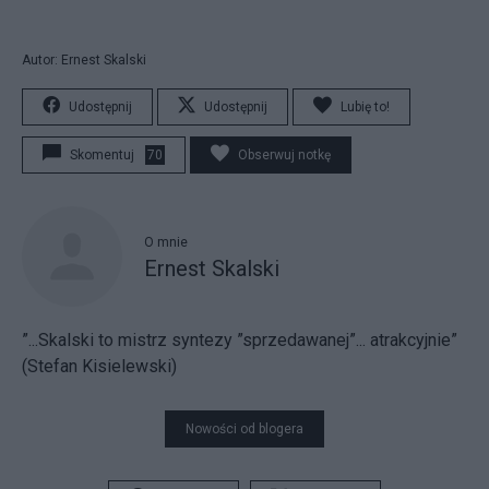
Autor: Ernest Skalski
Udostępnij
Udostępnij
Lubię to!
Skomentuj
70
Obserwuj notkę
O mnie
Ernest Skalski
”...Skalski to mistrz syntezy ”sprzedawanej”... atrakcyjnie”
(Stefan Kisielewski)
Nowości od blogera