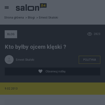
Strona główna
Blogi
Ernest Skalski
2823
BLOG
Kto byłby ojcem klęski ?
Ernest Skalski
POLITYKA
Obserwuj notkę
9.02.2013