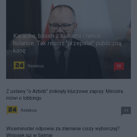
Karaoke, basen z kulkami i tańce
hulańce. Tak resort "przepalał" publiczną
kasę
Redakcja
58
Z ustawy "o Airbnb" zniknęły kluczowe zapisy. Ministra
mówi o lobbingu
Redakcja
34
Wiceminister odpowie za złamanie ciszy wyborczej?
Wniosek już w Sejmie