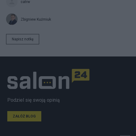
catrw
Zbigniew Kuźmiuk
Napisz notkę
Podziel się swoją opinią
ZAŁÓŻ BLOG