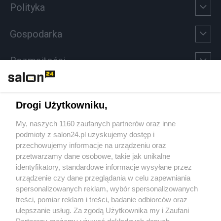
Polityka
Gospodarka
Rozmaitości
Technologie
Drogi Użytkowniku,
Sport
My, naszych 1160 zaufanych partnerów oraz inne
podmioty z salon24.pl uzyskujemy dostęp i
Społeczeństwo
przechowujemy informacje na urządzeniu oraz
przetwarzamy dane osobowe, takie jak unikalne
Kultura
identyfikatory, standardowe informacje wysyłane przez
urządzenie czy dane przeglądania w celu zapewniania
spersonalizowanych reklam, wybór spersonalizowanych
treści, pomiar reklam i treści, badanie odbiorców oraz
ulepszanie usług. Za zgodą Użytkownika my i Zaufani
X
Facebook
Instagram
Youtube