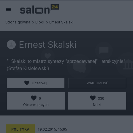
Strona główna
Blogi
Ernest Skalski
Ernest Skalski
”...Skalski to mistrz syntezy ”sprzedawanej”... atrakcyjnie”
(Stefan Kisielewski)
Obserwuj
WIADOMOŚĆ
0
330
Obserwujących
Notki
POLITYKA
19.02.2015, 15:05