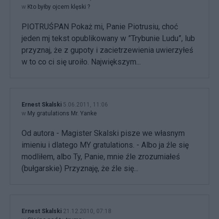
w
Kto byłby ojcem klęski ?
PIOTRUŚPAN Pokaż mi, Panie Piotrusiu, choć
jeden mj tekst opublikowany w ”Trybunie Ludu”, lub
przyznaj, że z gupoty i zacietrzewienia uwierzyłeś
w to co ci się uroiło. Największym...
Ernest Skalski
5.06.2011, 11:06
w
My gratulations Mr. Yanke
Od autora - Magister Skalski pisze we własnym
imieniu i dlatego MY gratulations. - Albo ja źle się
modliłem, albo Ty, Panie, mnie źle zrozumiałeś
(bułgarskie) Przyznaję, że źle się...
Ernest Skalski
21.12.2010, 07:18