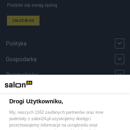
Podziel się swoją opinią
ZAŁÓŻ BLOG
Polityka
Gospodarka
Rozmaitości
Technologie
Drogi Użytkowniku,
Sport
My, naszych 1162 zaufanych partnerów oraz inne
podmioty z salon24.pl uzyskujemy dostęp i
Społeczeństwo
przechowujemy informacje na urządzeniu oraz