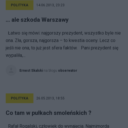
POLITYKA
14.06.2013, 23:23
… ale szkoda Warszawy
Łatwo się mówi: najgorszy prezydent, wszystko byle nie
ona. Zła, gorsza, najgorsza – to kwestia oceny. Lecz co
jeśli nie ona, to już jest sfera faktów. Pani prezydent się
wypaliła,...
Ernest Skalski
na blogu
obserwator
POLITYKA
26.05.2013, 18:55
Co tam w pułkach smoleńskich ?
Rafał Rogalski, człowiek do wynajęcia. Najmimorda