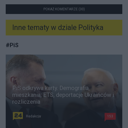
POKAŻ KOMENTARZE (30)
Inne tematy w dziale
Polityka
#
PiS
PiS odkrywa karty. Demografia,
mieszkania, ETS, deportacje Ukraińców i
rozliczenia
Redakcja
153