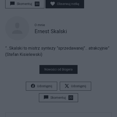
Skomentuj
30
Obserwuj notkę
O mnie
Ernest Skalski
”...Skalski to mistrz syntezy ”sprzedawanej”... atrakcyjnie”
(Stefan Kisielewski)
Nowości od blogera
Udostępnij
Udostępnij
Skomentuj
30