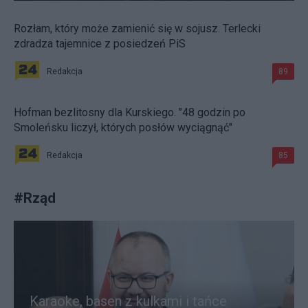
Rozłam, który może zamienić się w sojusz. Terlecki
zdradza tajemnice z posiedzeń PiS
Redakcja
89
Hofman bezlitosny dla Kurskiego. "48 godzin po
Smoleńsku liczył, których posłów wyciągnąć"
Redakcja
85
#
Rząd
Karaoke, basen z kulkami i tańce