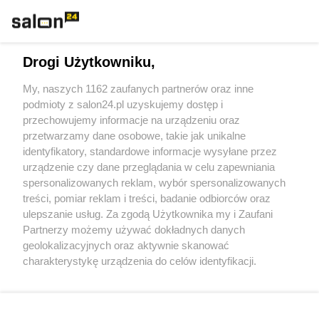
Technologie
Drogi Użytkowniku,
Sport
My, naszych 1162 zaufanych partnerów oraz inne
podmioty z salon24.pl uzyskujemy dostęp i
Społeczeństwo
przechowujemy informacje na urządzeniu oraz
przetwarzamy dane osobowe, takie jak unikalne
Kultura
identyfikatory, standardowe informacje wysyłane przez
urządzenie czy dane przeglądania w celu zapewniania
spersonalizowanych reklam, wybór spersonalizowanych
treści, pomiar reklam i treści, badanie odbiorców oraz
ulepszanie usług. Za zgodą Użytkownika my i Zaufani
X
Facebook
Instagram
Youtube
Partnerzy możemy używać dokładnych danych
geolokalizacyjnych oraz aktywnie skanować
charakterystykę urządzenia do celów identyfikacji.
Web Content Media sp. z o. o. © 2022
Ponieważ cenimy Twoją prywatność, prosimy o zgodę na
korzystanie z tych technologii poprzez kliknięcie
„Akceptuję”. Zgoda jest dobrowolna i zawsze możesz ją
Pomoc
O nas
Praca
Reklama
Kontakt