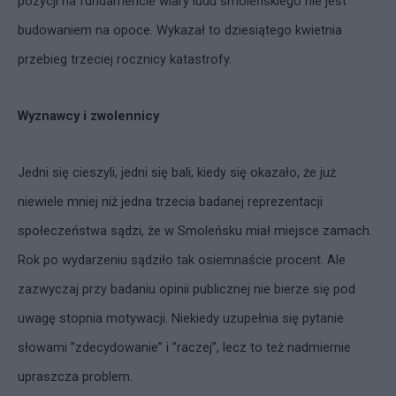
pozycji na fundamencie wiary ludu smoleńskiego nie jest
budowaniem na opoce. Wykazał to dziesiątego kwietnia
przebieg trzeciej rocznicy katastrofy.
Wyznawcy i zwolennicy
Jedni się cieszyli, jedni się bali, kiedy się okazało, że już
niewiele mniej niż jedna trzecia badanej reprezentacji
społeczeństwa sądzi, że w Smoleńsku miał miejsce zamach.
Rok po wydarzeniu sądziło tak osiemnaście procent. Ale
zazwyczaj przy badaniu opinii publicznej nie bierze się pod
uwagę stopnia motywacji. Niekiedy uzupełnia się pytanie
słowami ”zdecydowanie” i ”raczej”, lecz to też nadmiernie
upraszcza problem.