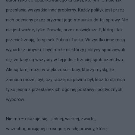
autor tylko co opublikowanego tu tekst, którym ”Smoleńsk”
przesłania wszystkie inne problemy. Każdy polityk jest przez
nich oceniany przez pryzmat jego stosunku do tej sprawy. Nic
nie jest ważne, tylko Prawda, przez największe P, którą i tak
przecież znają; to spisek Putina i Tuska. Wszystko inne mają
wyparte z umysłu. I być może niektórzy politycy spodziewali
się, że tacy są wszyscy w tej jednej trzeciej społeczeństwa.
Ale są tam, może w większości i tacy, którzy myślą, że
zamach może i był, czy raczej na pewno był, lecz to dla nich
tylko jedna z przesłanek ich ogólnej postawy i politycznych
wyborów.
Nie ma – okazuje się - jednej, wielkiej, zwartej,
wszechogarniającej i rosnącej w siłę prawicy, której