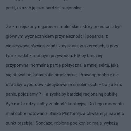
partii, ukazać ją jako bardziej racjonalną.
Ze zmniejszonym garbem smoleńskim, który przestanie być
głównym wyznacznikiem przynależności i poparcia, z
nieskrywaną różnicą zdań i z dyskusją w szeregach, a przy
tym z nadal z mocnym przywódcą, PIS by bardziej
przypominał normalną partię polityczna, a mniej sektę, jaką
się stawał po katastrofie smoleńskiej. Prawdopodobnie nie
straciłby wyborców zdecydowanie smoleńskich – bo za kim,
panie, pójdziemy ? – a zyskałby bardziej racjonalną publikę.
Być może odzyskałby zdolność koalicyjną. Do tego momentu
miał dobre notowania. Blisko Platformy, a chwilami ją nawet o
punkt przebijał. Sondaże, robione pod koniec maja, wykażą