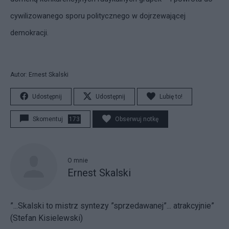
cywilizowanego sporu politycznego w dojrzewającej
demokracji.
Autor: Ernest Skalski
Udostępnij
Udostępnij
Lubię to!
Skomentuj
173
Obserwuj notkę
O mnie
Ernest Skalski
”...Skalski to mistrz syntezy ”sprzedawanej”... atrakcyjnie”
(Stefan Kisielewski)