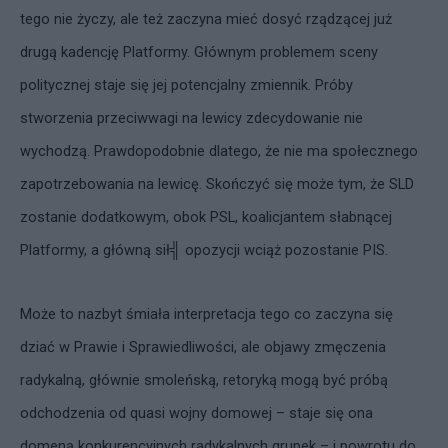
tego nie życzy, ale też zaczyna mieć dosyć rządzącej już
drugą kadencję Platformy. Głównym problemem sceny
politycznej staje się jej potencjalny zmiennik. Próby
stworzenia przeciwwagi na lewicy zdecydowanie nie
wychodzą. Prawdopodobnie dlatego, że nie ma społecznego
zapotrzebowania na lewicę. Skończyć się może tym, że SLD
zostanie dodatkowym, obok PSL, koalicjantem słabnącej
Platformy, a główną sił╣ opozycji wciąż pozostanie PIS.
Może to nazbyt śmiała interpretacja tego co zaczyna się
dziać w Prawie i Sprawiedliwości, ale objawy zmęczenia
radykalną, głównie smoleńską, retoryką mogą być próbą
odchodzenia od quasi wojny domowej – staje się ona
domeną konkurencyjnych radykalnych grupek – i powrotu do