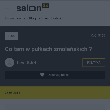
Strona główna
Blogi
Ernest Skalski
5150
BLOG
Co tam w pułkach smoleńskich ?
Ernest Skalski
POLITYKA
Obserwuj notkę
26.05.2013