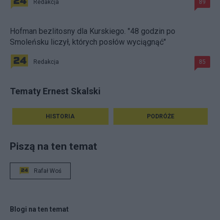
Redakcja
89
Hofman bezlitosny dla Kurskiego. "48 godzin po
Smoleńsku liczył, których posłów wyciągnąć"
Redakcja
85
Tematy Ernest Skalski
HISTORIA
PODRÓŻE
Piszą na ten temat
Rafał Woś
Blogi na ten temat