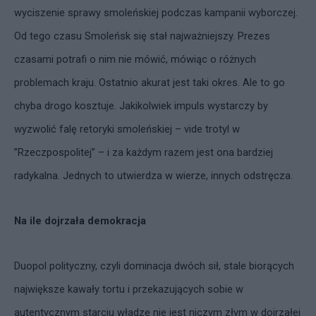
wyciszenie sprawy smoleńskiej podczas kampanii wyborczej.
Od tego czasu Smoleńsk się stał najważniejszy. Prezes
czasami potrafi o nim nie mówić, mówiąc o różnych
problemach kraju. Ostatnio akurat jest taki okres. Ale to go
chyba drogo kosztuje. Jakikolwiek impuls wystarczy by
wyzwolić falę retoryki smoleńskiej – vide trotyl w
”Rzeczpospolitej” – i za każdym razem jest ona bardziej
radykalna. Jednych to utwierdza w wierze, innych odstręcza.
Na ile dojrzała demokracja
Duopol polityczny, czyli dominacja dwóch sił, stale biorących
największe kawały tortu i przekazujących sobie w
autentycznym starciu władzę nie jest niczym złym w dojrzałej