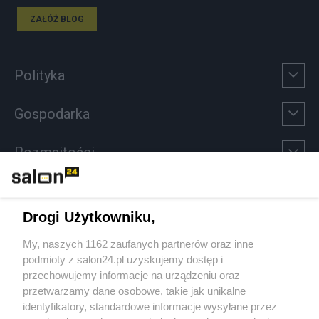
ZAŁÓŻ BLOG
Polityka
Gospodarka
Rozmaitości
Technologie
Drogi Użytkowniku,
Sport
My, naszych 1162 zaufanych partnerów oraz inne
podmioty z salon24.pl uzyskujemy dostęp i
Społeczeństwo
przechowujemy informacje na urządzeniu oraz
przetwarzamy dane osobowe, takie jak unikalne
Kultura
identyfikatory, standardowe informacje wysyłane przez