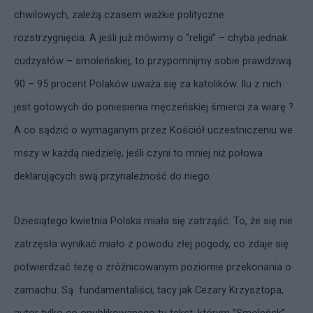
chwilowych, zależą czasem ważkie polityczne
rozstrzygnięcia. A jeśli już mówimy o ”religii” – chyba jednak
cudzysłów – smoleńskiej, to przypomnijmy sobie prawdziwą.
90 – 95 procent Polaków uważa się za katolików. Ilu z nich
jest gotowych do poniesienia męczeńskiej śmierci za wiarę ?
A co sądzić o wymaganym przez Kościół uczestniczeniu we
mszy w każdą niedzielę, jeśli czyni to mniej niż połowa
deklarujących swą przynależność do niego.
Dziesiątego kwietnia Polska miała się zatrząść. To, że się nie
zatrzęsła wynikać miało z powodu złej pogody, co zdaje się
potwierdzać tezę o zróżnicowanym poziomie przekonania o
zamachu. Są fundamentaliści, tacy jak Cezary Krzysztopa,