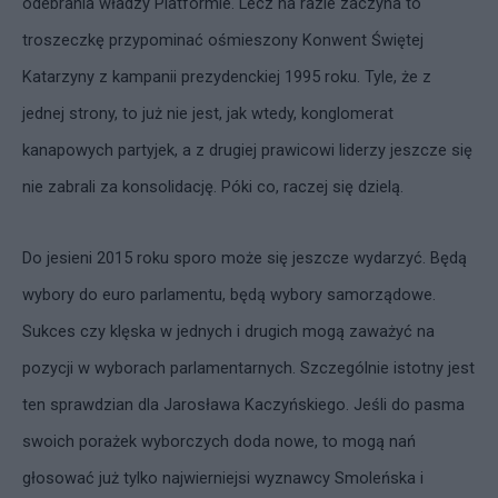
odebrania władzy Platformie. Lecz na razie zaczyna to
troszeczkę przypominać ośmieszony Konwent Świętej
Katarzyny z kampanii prezydenckiej 1995 roku. Tyle, że z
jednej strony, to już nie jest, jak wtedy, konglomerat
kanapowych partyjek, a z drugiej prawicowi liderzy jeszcze się
nie zabrali za konsolidację. Póki co, raczej się dzielą.
Do jesieni 2015 roku sporo może się jeszcze wydarzyć. Będą
wybory do euro parlamentu, będą wybory samorządowe.
Sukces czy klęska w jednych i drugich mogą zaważyć na
pozycji w wyborach parlamentarnych. Szczególnie istotny jest
ten sprawdzian dla Jarosława Kaczyńskiego. Jeśli do pasma
swoich porażek wyborczych doda nowe, to mogą nań
głosować już tylko najwierniejsi wyznawcy Smoleńska i