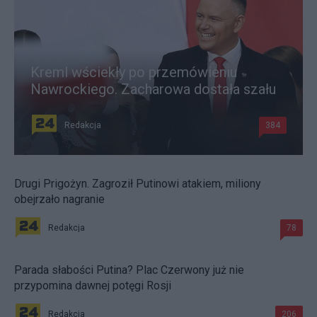
Kreml wściekły po przemówieniu
Nawrockiego. Zacharowa dostała szału
Redakcja
384
Drugi Prigożyn. Zagroził Putinowi atakiem, miliony
obejrzało nagranie
Redakcja
78
Parada słabości Putina? Plac Czerwony już nie
przypomina dawnej potęgi Rosji
Redakcja
206