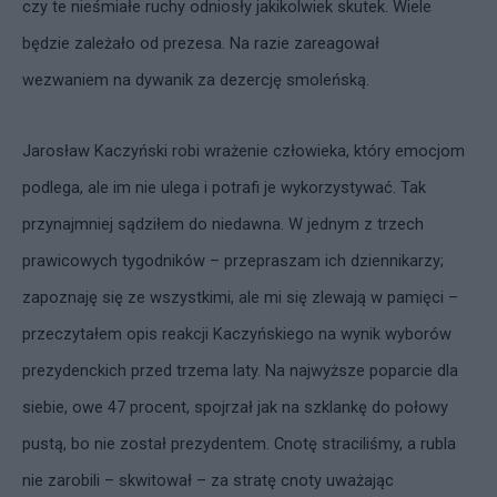
czy te nieśmiałe ruchy odniosły jakikolwiek skutek. Wiele
będzie zależało od prezesa. Na razie zareagował
wezwaniem na dywanik za dezercję smoleńską.
Jarosław Kaczyński robi wrażenie człowieka, który emocjom
podlega, ale im nie ulega i potrafi je wykorzystywać. Tak
przynajmniej sądziłem do niedawna. W jednym z trzech
prawicowych tygodników – przepraszam ich dziennikarzy;
zapoznaję się ze wszystkimi, ale mi się zlewają w pamięci –
przeczytałem opis reakcji Kaczyńskiego na wynik wyborów
prezydenckich przed trzema laty. Na najwyższe poparcie dla
siebie, owe 47 procent, spojrzał jak na szklankę do połowy
pustą, bo nie został prezydentem. Cnotę straciliśmy, a rubla
nie zarobili – skwitował – za stratę cnoty uważając