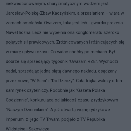
niekwestionowanym, charyzmatycznym wodzem jest
Jarosław-Polskę-Zbaw Kaczyńskim, a przesłaniem – wiara w
zamach smoleński. Owszem, taka jest leib - gwardia prezesa.
Nawet liczna. Lecz nie wypełnia ona konglomeratu szeroko
pojętych sił prawicowych. Zróżnicowanych i różnicujących się
w miarę upływu czasu. Co widać choćby po mediach. Był
dobrze się sprzedający tygodnik ”Uważam RZE”. Wychodzi
nadal, sprzedając jedną piątą dawnego nakładu, osądzany
przez nowe; ”W Sieci” i ”Do Rzeczy”. Cała trójka walczy o ten
sam rynek czytelniczy. Podobnie jak ”Gazeta Polska
Codziennie”, konkurująca od jakiegoś czasu z rydzykowym
”Naszym Dziennikiem”. A już otwartą wojnę rydzykowe
imperium, z jego TV Trwam, podjęło z TV Republika
Wildsteina i Sakowicza.