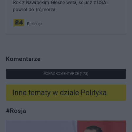
Rok z Nawrockim. Głośne weta, sojusz z USA i
powrót do Trójmorza
Redakcja
Komentarze
POKAŻ KOMENTARZE (173)
Inne tematy w dziale
Polityka
#
Rosja