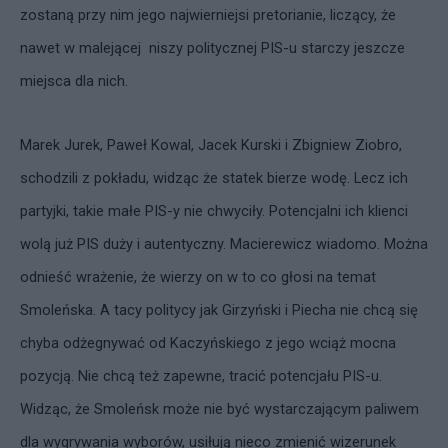
zostaną przy nim jego najwierniejsi pretorianie, liczący, że
nawet w malejącej niszy politycznej PIS-u starczy jeszcze
miejsca dla nich.
Marek Jurek, Paweł Kowal, Jacek Kurski i Zbigniew Ziobro,
schodzili z pokładu, widząc że statek bierze wodę. Lecz ich
partyjki, takie małe PIS-y nie chwyciły. Potencjalni ich klienci
wolą już PIS duży i autentyczny. Macierewicz wiadomo. Można
odnieść wrażenie, że wierzy on w to co głosi na temat
Smoleńska. A tacy politycy jak Girzyński i Piecha nie chcą się
chyba odżegnywać od Kaczyńskiego z jego wciąż mocna
pozycją. Nie chcą też zapewne, tracić potencjału PIS-u.
Widząc, że Smoleńsk może nie być wystarczającym paliwem
dla wygrywania wyborów, usiłują nieco zmienić wizerunek