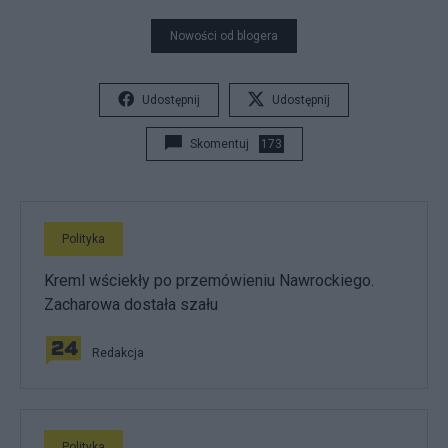
Nowości od blogera
Udostępnij
Udostępnij
Skomentuj
173
Polityka
Kreml wściekły po przemówieniu Nawrockiego.
Zacharowa dostała szału
Redakcja
Polityka