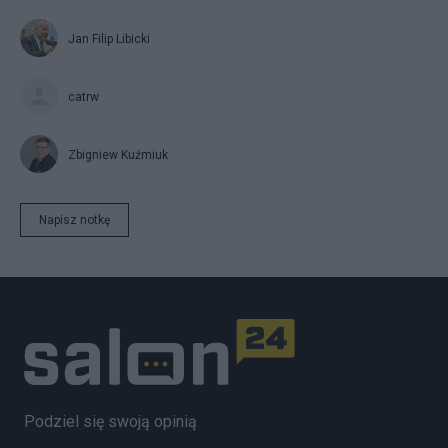
Jan Filip Libicki
catrw
Zbigniew Kuźmiuk
Napisz notkę
Podziel się swoją opinią