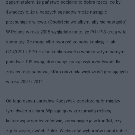
zapamiętałem, że państwo socjalne to dobra rzecz, co by
świadczyło, że u naszych sąsiadów może nastąpić
przesunięcie w lewo. (Osobiście wolałbym, aby nie nastąpiło)
W Polsce w roku 2005 wyglądało na to, że PO i PIS grają w te
sama grę. Że mogą albo tworzyć ze sobą koalicję – jak
CDU/CSU z SPD – albo konkurować o władzę w tym samym
państwie. PIS swoją dominację zaczął wykorzystywać dla
zmiany tego państwa, którą odrzuciła większość głosujących
w roku 2007 i 2011.
Od tego czasu Jarosław Kaczyński zaostrza spór między
tymi dwiema siłami. Wpisuje go w zrozumiałą różnicę
kulturową w społeczeństwie, zamieniając ja w konflikt, czy
zgoła wojnę, dwóch Polsk. Większość wyborców nadal sobie