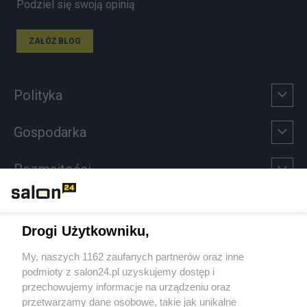
Podziel się swoją opinią
ZAŁÓŻ BLOG
Polityka
Gospodarka
Rozmaitości
Technologie
Drogi Użytkowniku,
Sport
My, naszych 1162 zaufanych partnerów oraz inne
podmioty z salon24.pl uzyskujemy dostęp i
Społeczeństwo
przechowujemy informacje na urządzeniu oraz
przetwarzamy dane osobowe, takie jak unikalne