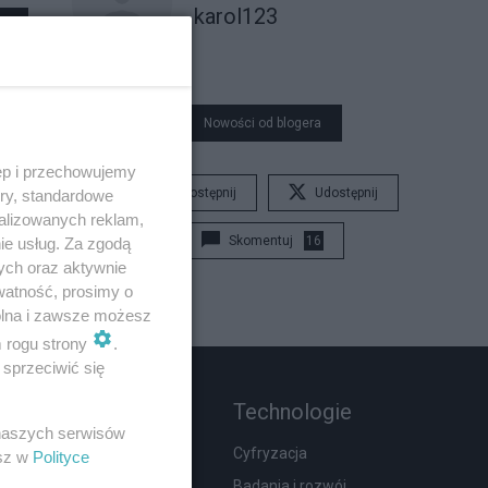
karol123
Nowości od blogera
ęp i przechowujemy
Udostępnij
Udostępnij
ory, standardowe
alizowanych reklam,
Skomentuj
16
ie usług. Za zgodą
ych oraz aktywnie
watność, prosimy o
wolna i zawsze możesz
m rogu strony
.
sprzeciwić się
Rozmaitości
Technologie
 naszych serwisów
Wypadki
Cyfryzacja
esz w
Polityce
Moda i uroda
Badania i rozwój