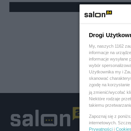
« W
Drogi Użytkow
My, naszych 1162 zau
informacje na urządze
informacje wysyłane 
wybór spersonalizowan
Użytkownika my i Zau
skanować charakterys
zgodę na korzystanie 
ją zmienić/wycofać kl
Niektóre rodzaje prz
takiemu przetwarzaniu
Zapoznaj się z poniż
internetowych. Szcze
Prywatności
i
Cookie