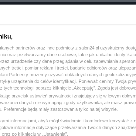
RÓĆ DO NOTKI
niku,
fanych partnerów oraz inne podmioty z salon24.pl uzyskujemy dost
niu oraz przetwarzamy dane osobowe, takie jak unikalne identyfikat
przez urządzenie czy dane przeglądania w celu zapewniania sperson
ych treści, pomiar reklam i treści, badanie odbiorców oraz ulepszan
fani Partnerzy możemy używać dokładnych danych geolokalizacyjn
tykę urządzenia do celów identyfikacji. Ponieważ cenimy Twoją pry
z tych technologii poprzez kliknięcie „Akceptuję”. Zgoda jest dobro
ikając przycisk ustawień prywatności znajdujący się w lewym dolny
etwarzania danych nie wymagają zgody użytkownika, ale masz prawo 
. Preferencje będą miały zastosowania tylko na tej witrynie.
Polityka
Gospodarka
szymi informacjami, abyś mógł świadomie i komfortowo korzystać z
PiS
Biznes
gółowe informacje dotyczące przetwarzania Twoich danych znajdzi
s
oraz po kliknięciu w „Ustawienia”.
Rząd
Pieniądze