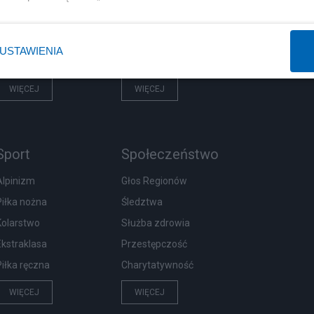
Prezydent
Centralny Port Komunikacyjny
NATO
Inwestycje
USTAWIENIA
KO
Podatki
WIĘCEJ
WIĘCEJ
Sport
Społeczeństwo
Alpinizm
Głos Regionów
Piłka nożna
Śledztwa
Kolarstwo
Służba zdrowia
Ekstraklasa
Przestępczość
Piłka ręczna
Charytatywność
WIĘCEJ
WIĘCEJ