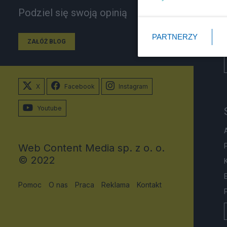
Podziel się swoją opinią
PARTNERZY
ZAŁÓŻ BLOG
X
Facebook
Instagram
Youtube
Web Content Media sp. z o. o.
© 2022
Pomoc
O nas
Praca
Reklama
Kontakt