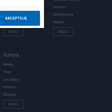
Hobby
Internet
Pogoda
Motoryzacja
AKCEPTUJĘ
Zwierzęta
Nauka
WIĘCEJ
WIĘCEJ
Kultura
Media
Teatr
Literatura
Historia
Muzyka
WIĘCEJ