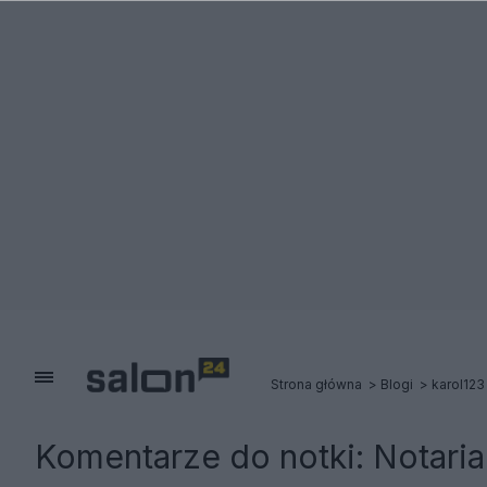
Strona główna
Blogi
karol123
Komentarze do notki:
Notari