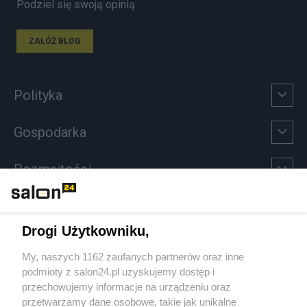
Podziel się swoją opinią
ZAŁÓŻ BLOG
Polityka
Gospodarka
Rozmaitości
Technologie
Drogi Użytkowniku,
Sport
My, naszych 1162 zaufanych partnerów oraz inne
podmioty z salon24.pl uzyskujemy dostęp i
Społeczeństwo
przechowujemy informacje na urządzeniu oraz
przetwarzamy dane osobowe, takie jak unikalne