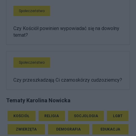
Społeczeństwo
Czy Kościół powinien wypowiadać się na dowolny
temat?
Społeczeństwo
Czy przeszkadzają Ci czarnoskórzy cudzoziemcy?
Tematy Karolina Nowicka
KOŚCIÓŁ
RELIGIA
SOCJOLOGIA
LGBT
ZWIERZĘTA
DEMOGRAFIA
EDUKACJA