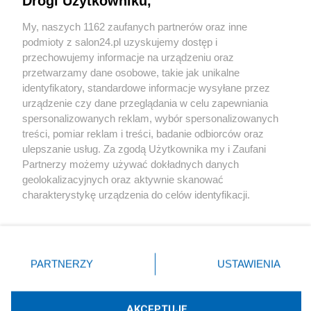
Drogi Użytkowniku,
Sport
My, naszych 1162 zaufanych partnerów oraz inne
podmioty z salon24.pl uzyskujemy dostęp i
Społeczeństwo
przechowujemy informacje na urządzeniu oraz
przetwarzamy dane osobowe, takie jak unikalne
Kultura
identyfikatory, standardowe informacje wysyłane przez
urządzenie czy dane przeglądania w celu zapewniania
spersonalizowanych reklam, wybór spersonalizowanych
treści, pomiar reklam i treści, badanie odbiorców oraz
ulepszanie usług. Za zgodą Użytkownika my i Zaufani
X
Facebook
Instagram
Youtube
Partnerzy możemy używać dokładnych danych
geolokalizacyjnych oraz aktywnie skanować
charakterystykę urządzenia do celów identyfikacji.
Web Content Media sp. z o. o. © 2022
Ponieważ cenimy Twoją prywatność, prosimy o zgodę na
korzystanie z tych technologii poprzez kliknięcie
„Akceptuję”. Zgoda jest dobrowolna i zawsze możesz ją
Pomoc
O nas
Praca
Reklama
Kontakt
zmienić/wycofać klikając przycisk ustawień prywatności
PARTNERZY
USTAWIENIA
znajdujący się w lewym dolnym rogu strony
. Niektóre
rodzaje przetwarzania danych nie wymagają zgody
użytkownika, ale masz prawo sprzeciwić się takiemu
AKCEPTUJĘ