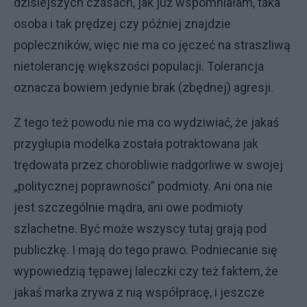
dzisiejszych czasach, jak już wspomniałam, taka
osoba i tak prędzej czy później znajdzie
popleczników, więc nie ma co jęczeć na straszliwą
nietolerancję większości populacji. Tolerancja
oznacza bowiem jedynie brak (zbędnej) agresji.
Z tego też powodu nie ma co wydziwiać, że jakaś
przygłupia modelka została potraktowana jak
trędowata przez chorobliwie nadgorliwe w swojej
„politycznej poprawności” podmioty. Ani ona nie
jest szczególnie mądra, ani owe podmioty
szlachetne. Być może wszyscy tutaj grają pod
publiczkę. I mają do tego prawo. Podniecanie się
wypowiedzią tępawej laleczki czy też faktem, że
jakaś marka zrywa z nią współpracę, i jeszcze