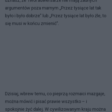
uznasz, że Twoi adwersarze nie mają żadnych
argumentów poza marnym „Przez tysiące lat tak
było i było dobrze” lub „Przez tysiące lat było źle, to
się musi w końcu zmienić”.
Dzisiaj, wbrew temu, co pieprzą rozmaici mazgaje,
można mówić i pisać prawie wszystko – i
spokojnie żyć dalej. W cywilizowanym kraju można