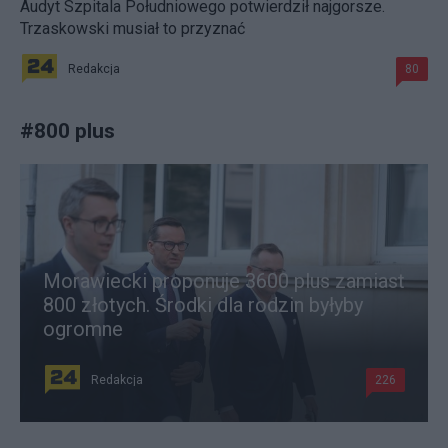
Audyt Szpitala Południowego potwierdził najgorsze.
Trzaskowski musiał to przyznać
Redakcja
80
#
800 plus
Morawiecki proponuje 3600 plus zamiast
800 złotych. Środki dla rodzin byłyby
ogromne
Redakcja
226