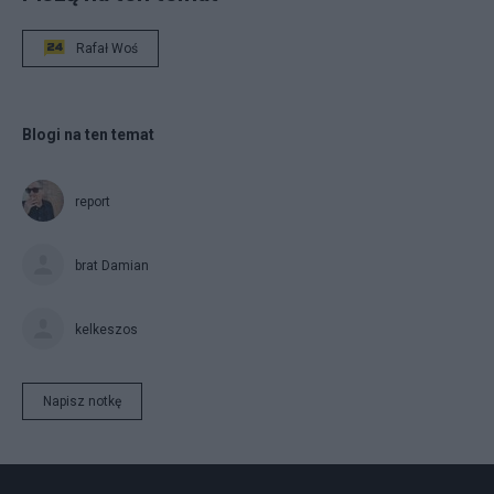
Rafał Woś
Blogi na ten temat
report
brat Damian
kelkeszos
Napisz notkę