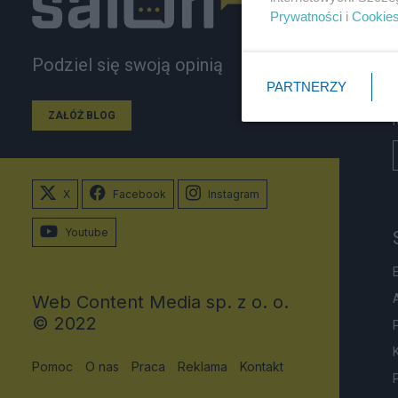
Prywatności
i
Cookie
Podziel się swoją opinią
PARTNERZY
ZAŁÓŻ BLOG
X
Facebook
Instagram
Youtube
Web Content Media sp. z o. o.
© 2022
Pomoc
O nas
Praca
Reklama
Kontakt