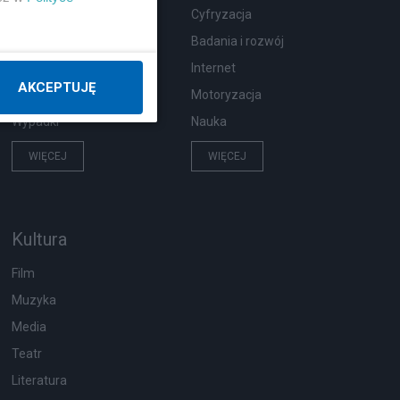
Zdrowie
Cyfryzacja
Podróże
Badania i rozwój
Pogoda
Internet
AKCEPTUJĘ
Ekologia
Motoryzacja
Wypadki
Nauka
WIĘCEJ
WIĘCEJ
Kultura
Film
Muzyka
Media
Teatr
Literatura