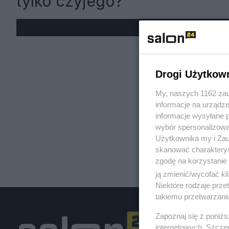
tylko czyjego?
« W
Drogi Użytkow
My, naszych 1162 zau
informacje na urządze
informacje wysyłane 
wybór spersonalizowan
Użytkownika my i Zau
skanować charakterys
zgodę na korzystanie 
ją zmienić/wycofać kl
Niektóre rodzaje prz
takiemu przetwarzaniu
Zapoznaj się z poniż
internetowych. Szcze