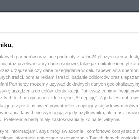
RÓĆ DO NOTKI
niku,
fanych partnerów oraz inne podmioty z salon24.pl uzyskujemy dost
niu oraz przetwarzamy dane osobowe, takie jak unikalne identyfikat
przez urządzenie czy dane przeglądania w celu zapewniania sperson
ych treści, pomiar reklam i treści, badanie odbiorców oraz ulepszan
fani Partnerzy możemy używać dokładnych danych geolokalizacyjn
tykę urządzenia do celów identyfikacji. Ponieważ cenimy Twoją pry
z tych technologii poprzez kliknięcie „Akceptuję”. Zgoda jest dobro
ikając przycisk ustawień prywatności znajdujący się w lewym dolny
etwarzania danych nie wymagają zgody użytkownika, ale masz prawo 
. Preferencje będą miały zastosowania tylko na tej witrynie.
szymi informacjami, abyś mógł świadomie i komfortowo korzystać z
Polityka
Gospodarka
gółowe informacje dotyczące przetwarzania Twoich danych znajdzi