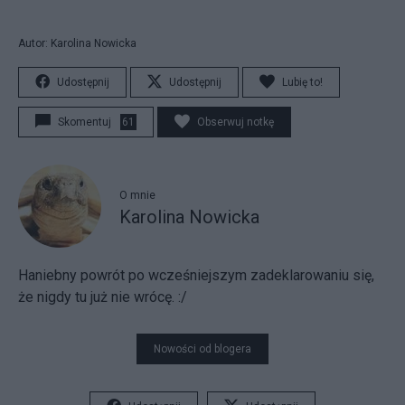
Autor: Karolina Nowicka
Udostępnij
Udostępnij
Lubię to!
Skomentuj
61
Obserwuj notkę
O mnie
Karolina Nowicka
Haniebny powrót po wcześniejszym zadeklarowaniu się,
że nigdy tu już nie wrócę. :/
Nowości od blogera