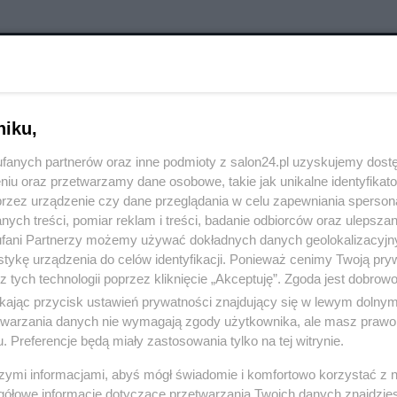
RÓĆ DO NOTKI
niku,
fanych partnerów oraz inne podmioty z salon24.pl uzyskujemy dost
niu oraz przetwarzamy dane osobowe, takie jak unikalne identyfikat
przez urządzenie czy dane przeglądania w celu zapewniania sperson
ych treści, pomiar reklam i treści, badanie odbiorców oraz ulepszan
fani Partnerzy możemy używać dokładnych danych geolokalizacyjn
tykę urządzenia do celów identyfikacji. Ponieważ cenimy Twoją pry
z tych technologii poprzez kliknięcie „Akceptuję”. Zgoda jest dobro
ikając przycisk ustawień prywatności znajdujący się w lewym dolny
etwarzania danych nie wymagają zgody użytkownika, ale masz prawo 
. Preferencje będą miały zastosowania tylko na tej witrynie.
szymi informacjami, abyś mógł świadomie i komfortowo korzystać z
Polityka
Gospodarka
gółowe informacje dotyczące przetwarzania Twoich danych znajdzi