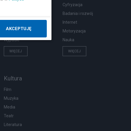
Zdrowie
Cyfryzacja
Podróże
Badania i rozwój
Pogoda
Internet
AKCEPTUJĘ
Ekologia
Motoryzacja
Wypadki
Nauka
WIĘCEJ
WIĘCEJ
Kultura
Film
Muzyka
Media
Teatr
Literatura