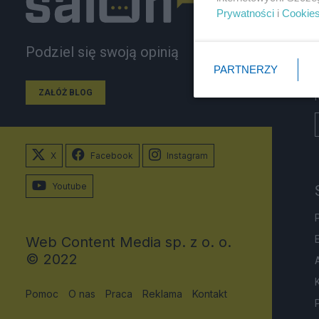
Prywatności
i
Cookie
Podziel się swoją opinią
PARTNERZY
ZAŁÓŻ BLOG
X
Facebook
Instagram
Youtube
Web Content Media sp. z o. o.
© 2022
Pomoc
O nas
Praca
Reklama
Kontakt