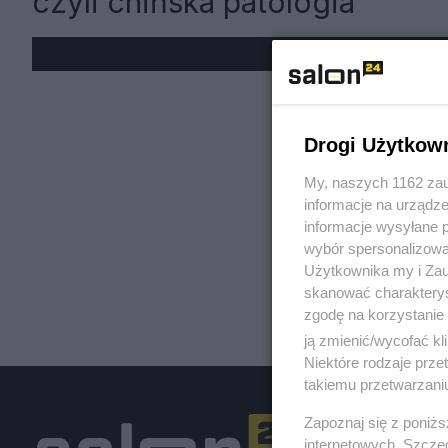
czyli chińska patologia
« W
Drogi Użytkow
My, naszych 1162 zau
informacje na urządze
informacje wysyłane 
wybór spersonalizowan
Użytkownika my i Zau
skanować charakterys
zgodę na korzystanie 
ją zmienić/wycofać kl
Niektóre rodzaje prz
takiemu przetwarzaniu
Zapoznaj się z poniż
internetowych. Szcze