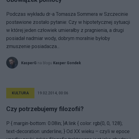
Podczas wykładu dr-a Tomasza Sommera w Szczecinie
postawione zostało pytanie: Czy w hipotetycznej sytuacji
w której jeden człowiek umierałby z pragnienia, a drugi
posiadał nadmiar wody, dobrym moralnie byłoby
zmuszenie posiadacza...
KasperG
na blogu
Kasper Gondek
KULTURA
19.02.2014, 00:06
Czy potrzebujemy filozofii?
P { margin-bottom: 0.08in; }A:link { color: rgb(0, 0, 128);
text-decoration: underline; } Od XX wieku – czyli w epoce