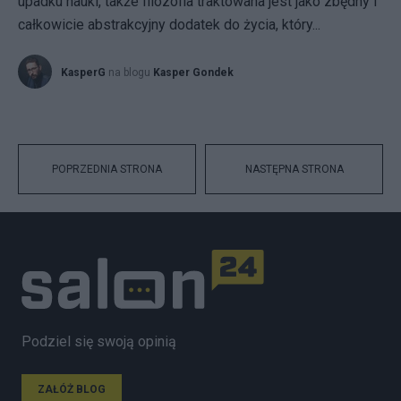
upadku nauki, także filozofia traktowana jest jako zbędny i
całkowicie abstrakcyjny dodatek do życia, który...
KasperG
na blogu
Kasper Gondek
POPRZEDNIA STRONA
NASTĘPNA STRONA
Podziel się swoją opinią
ZAŁÓŻ BLOG