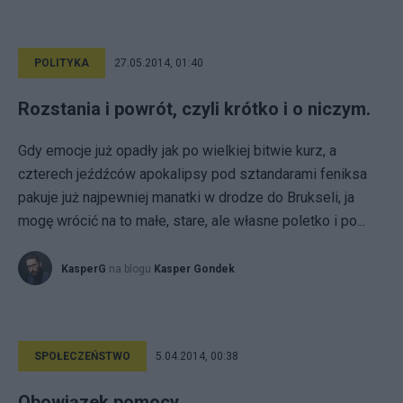
POLITYKA
27.05.2014, 01:40
Rozstania i powrót, czyli krótko i o niczym.
Gdy emocje już opadły jak po wielkiej bitwie kurz, a
czterech jeźdźców apokalipsy pod sztandarami feniksa
pakuje już najpewniej manatki w drodze do Brukseli, ja
mogę wrócić na to małe, stare, ale własne poletko i po...
KasperG
na blogu
Kasper Gondek
SPOŁECZEŃSTWO
5.04.2014, 00:38
Obowiązek pomocy