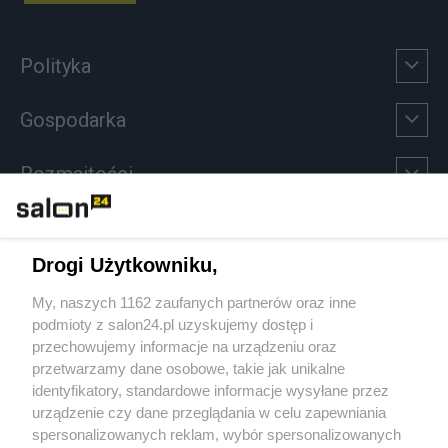
Polityka
Gospodarka
Rozmaitości
Technologie
Drogi Użytkowniku,
Sport
My, naszych 1162 zaufanych partnerów oraz inne
podmioty z salon24.pl uzyskujemy dostęp i
Społeczeństwo
przechowujemy informacje na urządzeniu oraz
przetwarzamy dane osobowe, takie jak unikalne
Kultura
identyfikatory, standardowe informacje wysyłane przez
urządzenie czy dane przeglądania w celu zapewniania
spersonalizowanych reklam, wybór spersonalizowanych