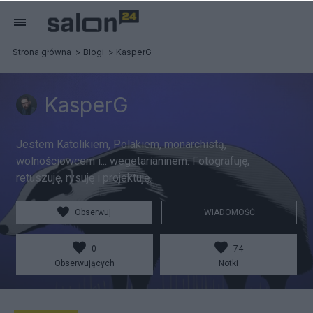
Strona główna
Blogi
KasperG
KasperG
Jestem Katolikiem, Polakiem, monarchistą,
wolnościowcem i... wegetarianinem. Fotografuję,
retuszuję, rysuję i projektuję.
Obserwuj
WIADOMOŚĆ
0
74
Obserwujących
Notki