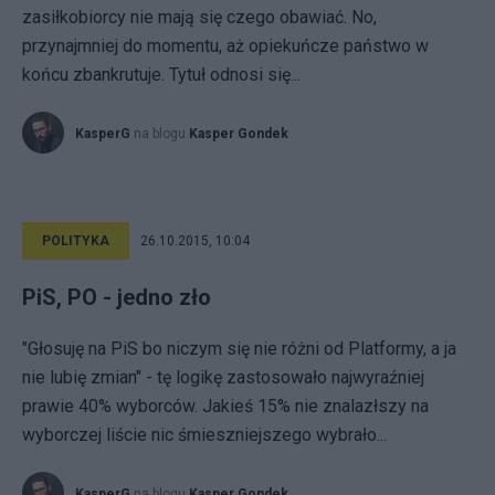
zasiłkobiorcy nie mają się czego obawiać. No,
przynajmniej do momentu, aż opiekuńcze państwo w
końcu zbankrutuje. Tytuł odnosi się...
KasperG
na blogu
Kasper Gondek
POLITYKA
26.10.2015, 10:04
PiS, PO - jedno zło
"Głosuję na PiS bo niczym się nie różni od Platformy, a ja
nie lubię zmian" - tę logikę zastosowało najwyraźniej
prawie 40% wyborców. Jakieś 15% nie znalazłszy na
wyborczej liście nic śmieszniejszego wybrało...
KasperG
na blogu
Kasper Gondek