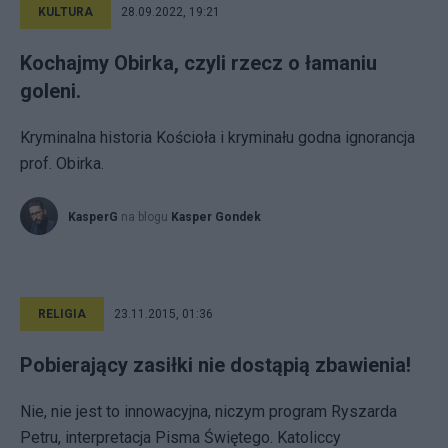
KULTURA
28.09.2022, 19:21
Kochajmy Obirka, czyli rzecz o łamaniu
goleni.
Kryminalna historia Kościoła i kryminału godna ignorancja
prof. Obirka.
KasperG
na blogu
Kasper Gondek
RELIGIA
23.11.2015, 01:36
Pobierający zasiłki nie dostąpią zbawienia!
Nie, nie jest to innowacyjna, niczym program Ryszarda
Petru, interpretacja Pisma Świętego. Katoliccy