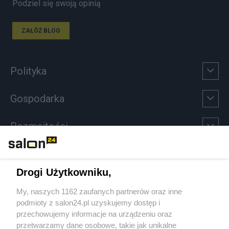
Podziel się swoją opinią
ZAŁÓŻ BLOG
Polityka
Gospodarka
Rozmaitości
Technologie
Drogi Użytkowniku,
Sport
My, naszych 1162 zaufanych partnerów oraz inne
podmioty z salon24.pl uzyskujemy dostęp i
Społeczeństwo
przechowujemy informacje na urządzeniu oraz
przetwarzamy dane osobowe, takie jak unikalne