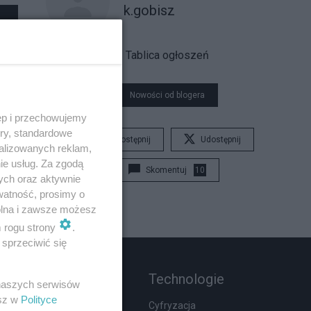
k.gobisz
Tablica ogłoszeń
Nowości od blogera
ęp i przechowujemy
ory, standardowe
Udostępnij
Udostępnij
alizowanych reklam,
ie usług. Za zgodą
Skomentuj
10
ych oraz aktywnie
watność, prosimy o
wolna i zawsze możesz
m rogu strony
.
sprzeciwić się
Rozmaitości
Technologie
 naszych serwisów
esz w
Polityce
Zdrowie
Cyfryzacja