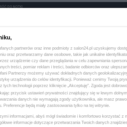
RÓĆ DO NOTKI
niku,
fanych partnerów oraz inne podmioty z salon24.pl uzyskujemy dost
niu oraz przetwarzamy dane osobowe, takie jak unikalne identyfikat
przez urządzenie czy dane przeglądania w celu zapewniania sperson
ych treści, pomiar reklam i treści, badanie odbiorców oraz ulepszan
fani Partnerzy możemy używać dokładnych danych geolokalizacyjn
tykę urządzenia do celów identyfikacji. Ponieważ cenimy Twoją pry
z tych technologii poprzez kliknięcie „Akceptuję”. Zgoda jest dobro
ikając przycisk ustawień prywatności znajdujący się w lewym dolny
etwarzania danych nie wymagają zgody użytkownika, ale masz prawo 
. Preferencje będą miały zastosowania tylko na tej witrynie.
Polityka
Gospodarka
szymi informacjami, abyś mógł świadomie i komfortowo korzystać z
gółowe informacje dotyczące przetwarzania Twoich danych znajdzi
Rosja
Biznes