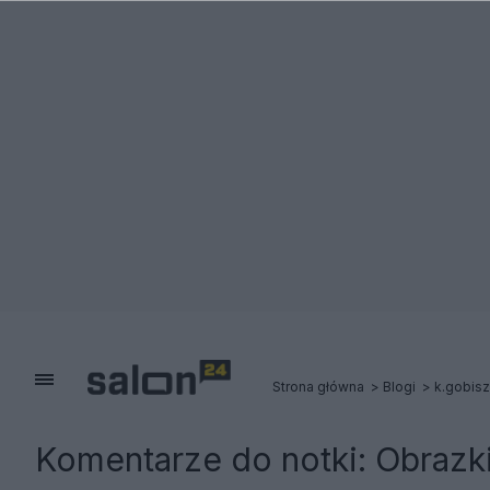
Strona główna
Blogi
k.gobisz
Komentarze do notki:
Obrazk