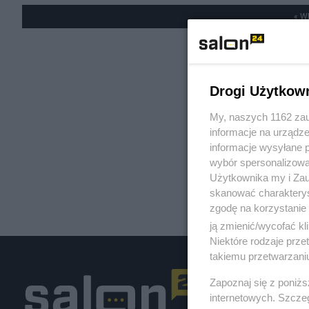
« W
Drogi Użytkow
My, naszych 1162 zau
informacje na urządze
informacje wysyłane 
wybór spersonalizowan
Użytkownika my i Zau
skanować charakterys
zgodę na korzystanie 
ją zmienić/wycofać kl
Niektóre rodzaje prz
takiemu przetwarzaniu
Zapoznaj się z poniż
internetowych. Szcze