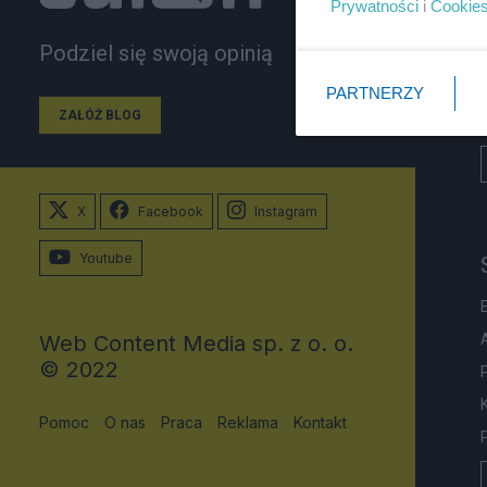
Prywatności
i
Cookie
Podziel się swoją opinią
PARTNERZY
ZAŁÓŻ BLOG
X
Facebook
Instagram
Youtube
Web Content Media sp. z o. o.
© 2022
Pomoc
O nas
Praca
Reklama
Kontakt