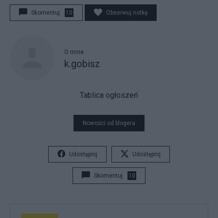
Skomentuj
10
Obserwuj notkę
O mnie
k.gobisz
Tablica ogłoszeń
Nowości od blogera
Udostępnij
Udostępnij
Skomentuj
10