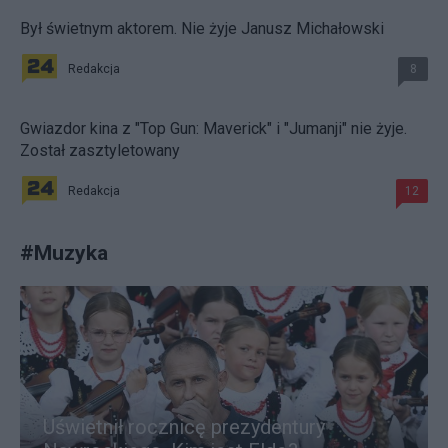
Był świetnym aktorem. Nie żyje Janusz Michałowski
Redakcja
8
Gwiazdor kina z "Top Gun: Maverick" i "Jumanji" nie żyje.
Został zasztyletowany
Redakcja
12
#
Muzyka
Uświetnił rocznicę prezydentury