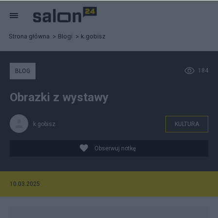
Strona główna
Blogi
k.gobisz
184
BLOG
Obrazki z wystawy
k.gobisz
KULTURA
Obserwuj notkę
10.03.2025