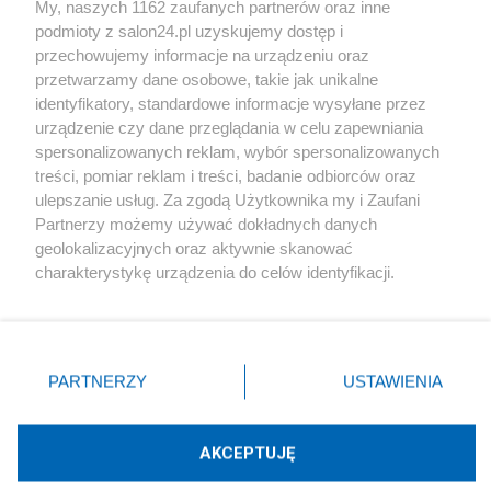
My, naszych 1162 zaufanych partnerów oraz inne
podmioty z salon24.pl uzyskujemy dostęp i
Społeczeństwo
przechowujemy informacje na urządzeniu oraz
przetwarzamy dane osobowe, takie jak unikalne
Kultura
identyfikatory, standardowe informacje wysyłane przez
urządzenie czy dane przeglądania w celu zapewniania
spersonalizowanych reklam, wybór spersonalizowanych
treści, pomiar reklam i treści, badanie odbiorców oraz
ulepszanie usług. Za zgodą Użytkownika my i Zaufani
X
Facebook
Instagram
Youtube
Partnerzy możemy używać dokładnych danych
geolokalizacyjnych oraz aktywnie skanować
charakterystykę urządzenia do celów identyfikacji.
Web Content Media sp. z o. o. © 2022
Ponieważ cenimy Twoją prywatność, prosimy o zgodę na
korzystanie z tych technologii poprzez kliknięcie
„Akceptuję”. Zgoda jest dobrowolna i zawsze możesz ją
Pomoc
O nas
Praca
Reklama
Kontakt
zmienić/wycofać klikając przycisk ustawień prywatności
PARTNERZY
USTAWIENIA
znajdujący się w lewym dolnym rogu strony
. Niektóre
rodzaje przetwarzania danych nie wymagają zgody
użytkownika, ale masz prawo sprzeciwić się takiemu
AKCEPTUJĘ
przetwarzaniu. Preferencje będą miały zastosowania tylko
Technologię dostarcza:
W3media.pl