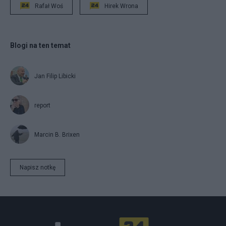
Rafał Woś
Hirek Wrona
Blogi na ten temat
Jan Filip Libicki
report
Marcin B. Brixen
Napisz notkę