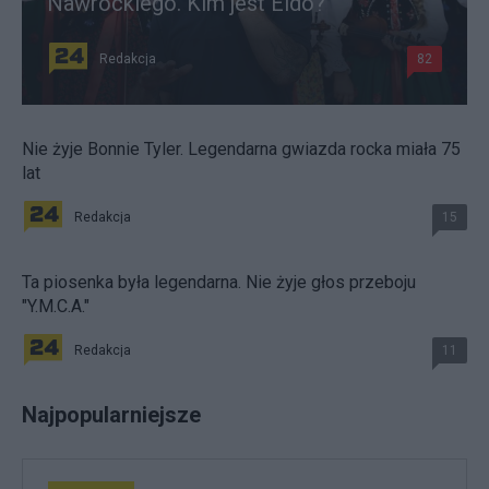
Nawrockiego. Kim jest Eldo?
Redakcja
82
Nie żyje Bonnie Tyler. Legendarna gwiazda rocka miała 75
lat
Redakcja
15
Ta piosenka była legendarna. Nie żyje głos przeboju
"Y.M.C.A."
Redakcja
11
Najpopularniejsze