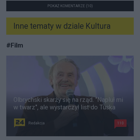
POKAŻ KOMENTARZE (10)
Inne tematy w dziale
Kultura
#
Film
Olbrychski skarży się na rząd. "Napluł mi
w twarz", ale wystarczył list do Tuska
Redakcja
110