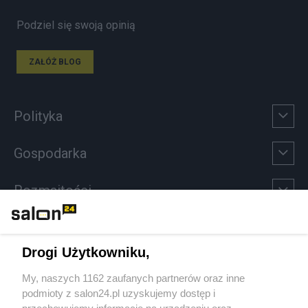
Podziel się swoją opinią
ZAŁÓŻ BLOG
Polityka
Gospodarka
Rozmaitości
Technologie
Drogi Użytkowniku,
Sport
My, naszych 1162 zaufanych partnerów oraz inne
podmioty z salon24.pl uzyskujemy dostęp i
Społeczeństwo