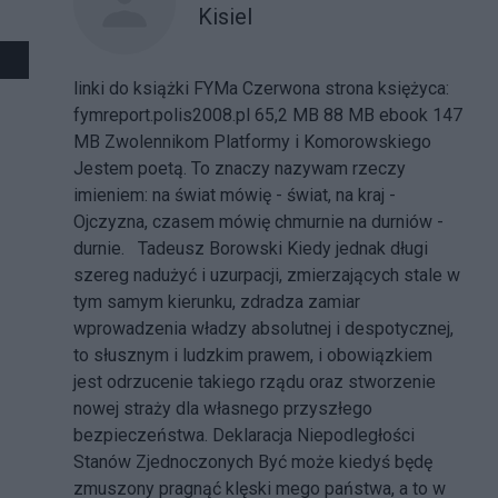
Kisiel
linki do książki FYMa Czerwona strona księżyca:
fymreport.polis2008.pl
65,2 MB
88 MB
ebook 147
MB Zwolennikom Platformy i Komorowskiego
Jestem poetą. To znaczy nazywam rzeczy
imieniem: na świat mówię - świat, na kraj -
Ojczyzna, czasem mówię chmurnie na durniów -
durnie. Tadeusz Borowski Kiedy jednak długi
szereg nadużyć i uzurpacji, zmierzających stale w
tym samym kierunku, zdradza zamiar
wprowadzenia władzy absolutnej i despotycznej,
to słusznym i ludzkim prawem, i obowiązkiem
jest odrzucenie takiego rządu oraz stworzenie
nowej straży dla własnego przyszłego
bezpieczeństwa. Deklaracja Niepodległości
Stanów Zjednoczonych Być może kiedyś będę
zmuszony pragnąć klęski mego państwa, a to w