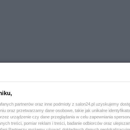
niku,
fanych partnerów oraz inne podmioty z salon24.pl uzyskujemy dost
niu oraz przetwarzamy dane osobowe, takie jak unikalne identyfikat
przez urządzenie czy dane przeglądania w celu zapewniania sperson
ych treści, pomiar reklam i treści, badanie odbiorców oraz ulepszan
fani Partnerzy możemy używać dokładnych danych geolokalizacyjn