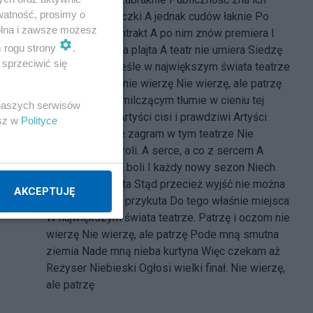
watność, prosimy o
wszystkie sztuczki A jednak cudów łaknie Po
wolna i zawsze możesz
każdej plajcie antrakt A po nim znów premiera I
m rogu strony
.
jeszcze większa plajta A teatr nie umiera Siedzę
sprzeciwić się
na twardym krześle w największym świata teatrze
Patrzę i oczom nie wierzę Nie wierzę, ale patrzę
A obok mnie w milczącym tłumie w cieniu tej
 naszych serwisów
wielkiej sceny Artyści cisi i prawdziwi Artyści
esz w
Polityce
niespełnieni Nie zagram w tym teatrze Nie
przyjmę żadnej roli. A serce, a co z sercem A
niech tam sobie boli I każdy nowy sezon Niech
będzie jak pokuta Stąd przecież wyjść nie można
AKCEPTUJĘ
Więc siedzę jak przykuta Do tego właśnie miejsca
W największym świata teatrze. Patrzę i oczom nie
wierzę Nie wierzę, ale patrzę Pode mną smutna
ziemia Nade mną nieba kurtyna Więc czekam aż
Reżyser Niebieski Ogłosi wielki finał. Nie wierzę,
ale patrzę