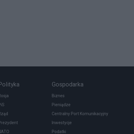
Polityka
Gospodarka
Rosja
Biznes
PiS
Pieniądze
Rząd
Centralny Port Komunikacyjny
Prezydent
Inwestycje
NATO
Podatki