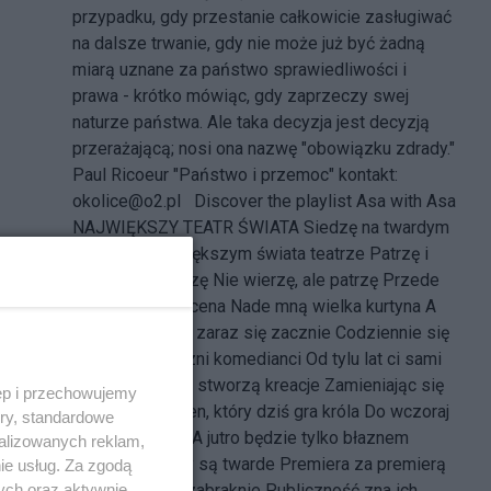
przypadku, gdy przestanie całkowicie zasługiwać
na dalsze trwanie, gdy nie może już być żadną
miarą uznane za państwo sprawiedliwości i
prawa - krótko mówiąc, gdy zaprzeczy swej
naturze państwa. Ale taka decyzja jest decyzją
przerażającą; nosi ona nazwę "obowiązku zdrady."
Paul Ricoeur "Państwo i przemoc" kontakt:
okolice@o2.pl
Discover the playlist
Asa
with
Asa
NAJWIĘKSZY TEATR ŚWIATA Siedzę na twardym
krześle W największym świata teatrze Patrzę i
oczom nie wierzę Nie wierzę, ale patrzę Przede
mną mroczna scena Nade mną wielka kurtyna A
przedstawienie zaraz się zacznie Codziennie się
zaczyna Tragiczni komedianci Od tylu lat ci sami
Niepowtarzalne stworzą kreacje Zamieniając się
ęp i przechowujemy
znowu rolami Ten, który dziś gra króla Do wczoraj
ory, standardowe
nosił halabardę A jutro będzie tylko błaznem
alizowanych reklam,
Prawa tej sceny są twarde Premiera za premierą
ie usług. Za zgodą
ych oraz aktywnie
Pomysłów nie zabraknie Publiczność zna ich