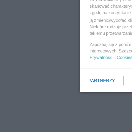
skanować charakterys
zgodę na korzystanie 
ją zmienić/wycofać kl
Niektóre rodzaje prz
takiemu przetwarzaniu
Zapoznaj się z poniż
internetowych. Szcze
Prywatności
i
Cookie
PARTNERZY