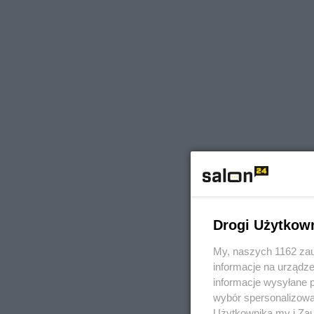
Drogi Użytkow
My, naszych 1162 zau
informacje na urządze
informacje wysyłane 
wybór spersonalizowan
Użytkownika my i Zau