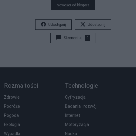
Nowości od blogera
Udostępnij
Udostępnij
Skomentuj
9
Rozmaitości
Technologie
Zdrowie
Cyfryzacja
Podróże
Badania i rozwój
Pogoda
Internet
Ekologia
Motoryzacja
Wypadki
Nauka