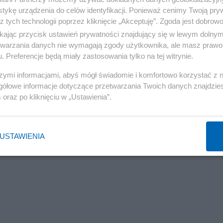
tykę urządzenia do celów identyfikacji. Ponieważ cenimy Twoją pry
z tych technologii poprzez kliknięcie „Akceptuję”. Zgoda jest dobro
ikając przycisk ustawień prywatności znajdujący się w lewym dolny
etwarzania danych nie wymagają zgody użytkownika, ale masz prawo 
. Preferencje będą miały zastosowania tylko na tej witrynie.
szymi informacjami, abyś mógł świadomie i komfortowo korzystać z
gółowe informacje dotyczące przetwarzania Twoich danych znajdzi
s
oraz po kliknięciu w „Ustawienia”.
USTAWIENIA