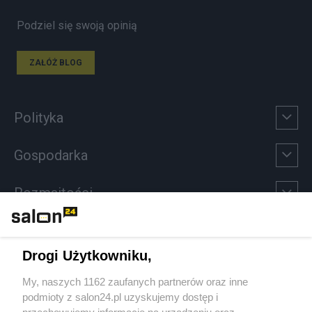
Podziel się swoją opinią
ZAŁÓŻ BLOG
Polityka
Gospodarka
Rozmaitości
Technologie
Drogi Użytkowniku,
Sport
My, naszych 1162 zaufanych partnerów oraz inne
podmioty z salon24.pl uzyskujemy dostęp i
Społeczeństwo