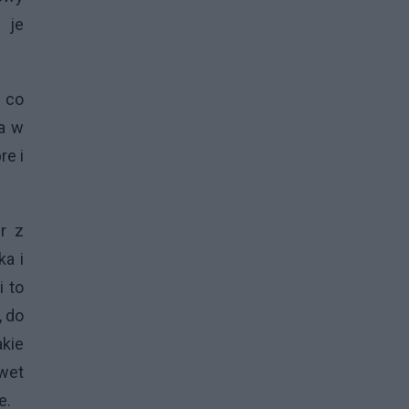
 je
, co
a w
re i
er z
ka i
i to
, do
akie
awet
e.