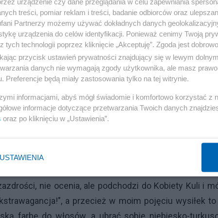
przez urządzenie czy dane przeglądania w celu zapewniania sperson
etę Kulę, skutkując między innymi wstąpieniem Kuli
ych treści, pomiar reklam i treści, badanie odbiorców oraz ulepszan
fani Partnerzy możemy używać dokładnych danych geolokalizacyjn
a z Karzuniem stworzeniem kanału muzycznego na YouTu
tykę urządzenia do celów identyfikacji. Ponieważ cenimy Twoją pry
zeni psychopaci, wrzucając chłopa do wora, a wór do m
z tych technologii poprzez kliknięcie „Akceptuję”. Zgoda jest dobro
istę wrąbać na skały, po uprzednim zgaszeniu jemu świ
ikając przycisk ustawień prywatności znajdujący się w lewym dolny
etwarzania danych nie wymagają zgody użytkownika, ale masz prawo 
ie mógł dojść w kwestii Hop Hop Hop i Puk Puk Puk, b
. Preferencje będą miały zastosowania tylko na tej witrynie.
smisji meczu i chlanie piwska przy tym wszystkim, k
szymi informacjami, abyś mógł świadomie i komfortowo korzystać z
gółowe informacje dotyczące przetwarzania Twoich danych znajdzi
s
oraz po kliknięciu w „Ustawienia”.
przewartościować, przy czym nie rozchodzi się tutaj o
 bardzo przyjemnych, bowiem nie leży kwestia szczęśc
 do tego, czy chcemy poczuć szczęście przede wszystk
USTAWIENIA
ocenianiu drobnych przyjemności, jak uśmiech sąsiada,
azdrości, nie ocenia, ale podchodzi do Kobiety Kuli i m
kstrawagancja!", a przecież w moim pojęciu wysiłek to
ieską farbę do włosów, a ubrać sobie niebiesko-turku