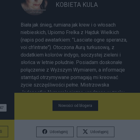
KOBIETA KULA
Biała jak śnieg, rumiana jak krew i o włosach
niebieskich, Upiorno Frelka z Hajduk Wielkich
(napis pod awatarkiem: "Lasciate ogne speranza,
voi ch'intrate"). Otoczona Aurą turkusową, z
dodatkiem kolorów indygo, soczystej zieleni i
słońca w letnie południe. Posiadam doskonałe
połączenie z Wyższym Wymiarem, a informacje
stamtąd otrzymywane pomagają mi kreować
życie szczęśliwości pełne. Mistrzowska
Jedenastka Numerologiczna, urodzona w znaku
błyskotliwych Bliźniąt, obdarzona
Nowości od blogera
ponadprzeciętną umysłowością i ostrym jak
47
brzytwa językiem, nieprzewidywalna i zmienna.
Zakochana najpierw zdrowo we własnej swej
osobie, choć miłość do Bliźniego jest we mnie
G
Udostępnij
Udostępnij
bardzo wielka. Lubię bowiem, oczami chabrowemi