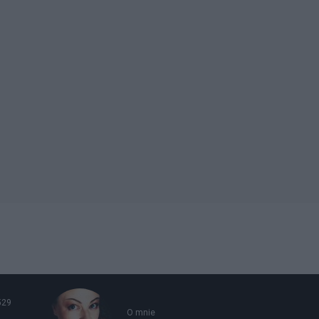
529
O mnie