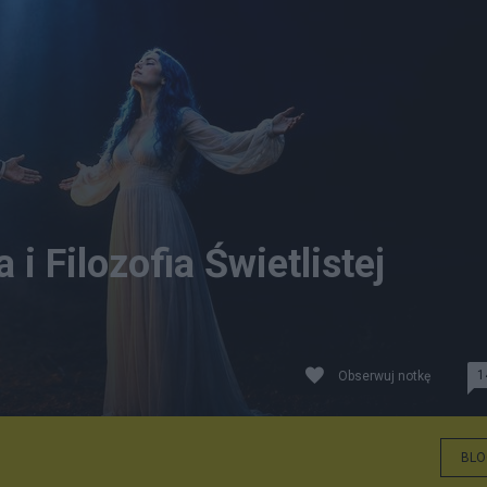
i Filozofia Świetlistej
1
Obserwuj notkę
BLO