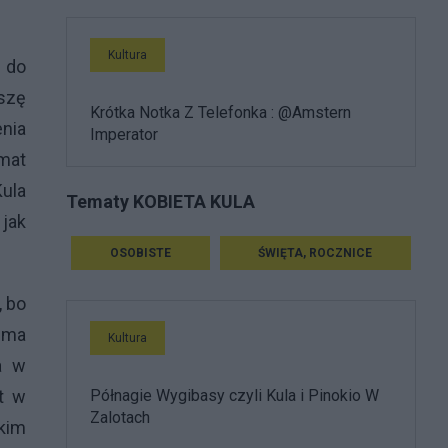
Kultura
 do
szę
Krótka Notka Z Telefonka : @Amstern
nia
Imperator
zmat
Kula
Tematy KOBIETA KULA
 jak
OSOBISTE
ŚWIĘTA, ROCZNICE
, bo
 ma
Kultura
a w
Półnagie Wygibasy czyli Kula i Pinokio W
t w
Zalotach
kim