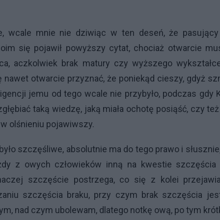
, wcale mnie nie dziwiąc w ten deseń, że pasujący
oim się pojawił powyższy cytat, chociaż otwarcie mu
rca, aczkolwiek brak matury czy wyższego wykształce
ę nawet otwarcie przyznać, że poniekąd cieszy, gdyż s
igencji jemu od tego wcale nie przybyło, podczas gdy 
łębiać taką wiedzę, jaką miała ochotę posiąść, czy też
 w olśnieniu pojawiwszy.
było szczęśliwe, absolutnie ma do tego prawo i słusznie
ażdy z owych człowieków inną na kwestie szczęścia
naczej szczęście postrzega, co się z kolei przejawi
aniu szczęścia braku, przy czym brak szczęścia jes
m, nad czym ubolewam, dlatego notkę ową, po tym krót