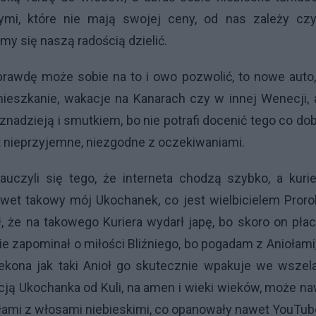
ymi, które nie mają swojej ceny, od nas zależy czy
my się naszą radością dzielić.
prawdę może sobie na to i owo pozwolić, to nowe auto
ieszkanie, wakacje na Kanarach czy w innej Wenecji, 
nadzieją i smutkiem, bo nie potrafi docenić tego co dob
t nieprzyjemne, niezgodne z oczekiwaniami.
auczyli się tego, że interneta chodzą szybko, a kuri
wet takowy mój Ukochanek, co jest wielbicielem Proro
 że na takowego Kuriera wydarł japę, bo skoro on płac
ie zapominał o miłości Bliźniego, bo pogadam z Aniołami
zekona jak taki Anioł go skutecznie wpakuje we wszel
ją Ukochanka od Kuli, na amen i wieki wieków, może n
iołami z włosami niebieskimi, co opanowały nawet YouTub