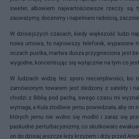
sweter, albowiem najwartościowsze rzeczy są t
zauważymy, docenimy i napełnieni radością, zacznie
W dzisiejszych czasach, kiedy większość ludzi na
nowa umowa, to najnowszy telefonik, wypasione m
oczach pustka, martwa dusza przygnieciona jest bez
wygodne, koncentrując się wyłącznie na tym co jes
W ludziach widzę też sporo niecierpliwości, bo n
zamówionym towarem jest śledzony z satelity i na
chodzi z Biblią pod pachą, swego czasu mi wyznał,
wymaga, a Kula złośliwie jemu powiedziała, aby on n
których jemu nie wolno się modlić i zaraz się pr
paskudne perturbacjonizmy, co skutkowało ewakuac
on do dzisiaj jeszcze leży krzyżem i drży przed An