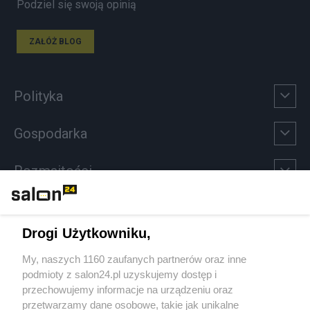
Podziel się swoją opinią
ZAŁÓŻ BLOG
Polityka
Gospodarka
Rozmaitości
Technologie
Drogi Użytkowniku,
Sport
My, naszych 1160 zaufanych partnerów oraz inne
podmioty z salon24.pl uzyskujemy dostęp i
Społeczeństwo
przechowujemy informacje na urządzeniu oraz
przetwarzamy dane osobowe, takie jak unikalne