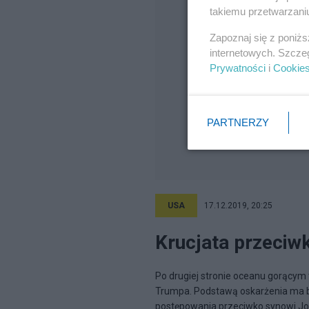
takiemu przetwarzaniu
Zapoznaj się z poniż
internetowych. Szcze
Prywatności
i
Cookie
PARTNERZY
USA
17.12.2019, 20:25
Krucjata przeciw
Po drugiej stronie oceanu gorąc
Trumpa. Podstawą oskarżenia ma by
postępowania przeciwko synowi Joe