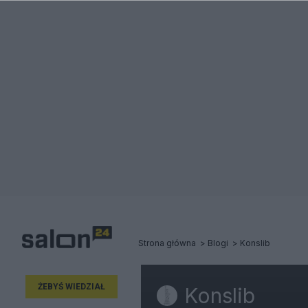
Strona główna
Blogi
Konslib
ŻEBYŚ WIEDZIAŁ
Konslib