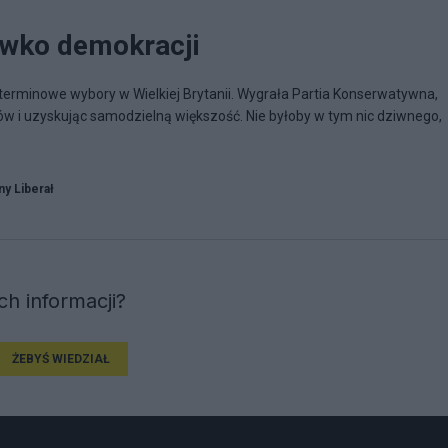
iwko demokracji
terminowe wybory w Wielkiej Brytanii. Wygrała Partia Konserwatywna,
ów i uzyskując samodzielną większość. Nie byłoby w tym nic dziwnego,
y Liberał
h informacji?
ŻEBYŚ WIEDZIAŁ