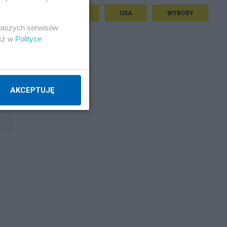
EKONOMIA
USA
WYBORY
 naszych serwisów
esz w
Polityce
AKCEPTUJĘ