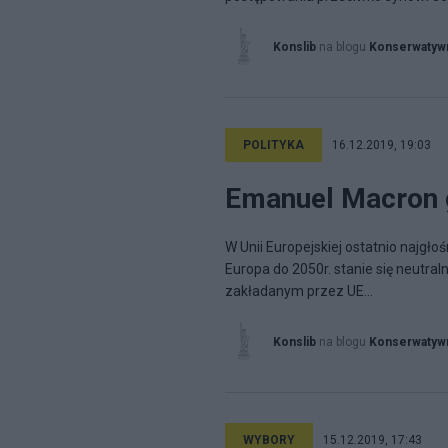
Konslib
na blogu
Konserwatywn
POLITYKA
16.12.2019, 19:03
Emanuel Macron 
W Unii Europejskiej ostatnio najgłoś
Europa do 2050r. stanie się neutra
zakładanym przez UE...
Konslib
na blogu
Konserwatywn
WYBORY
15.12.2019, 17:43