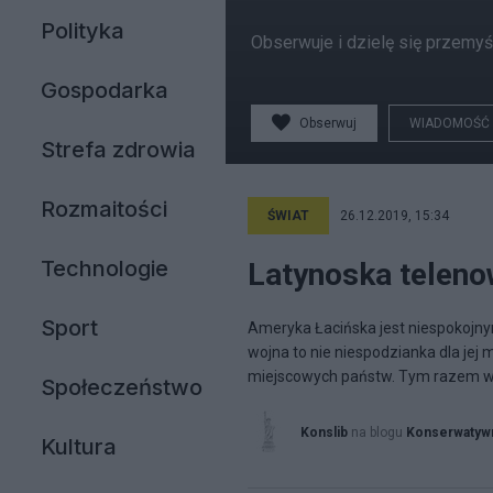
Polityka
Obserwuje i dzielę się przemyś
Gospodarka
Obserwuj
WIADOMOŚĆ
Strefa zdrowia
Rozmaitości
ŚWIAT
26.12.2019, 15:34
Technologie
Latynoska telenow
Sport
Ameryka Łacińska jest niespokojn
wojna to nie niespodzianka dla jej
miejscowych państw. Tym razem wy
Społeczeństwo
Konslib
na blogu
Konserwatywn
Kultura