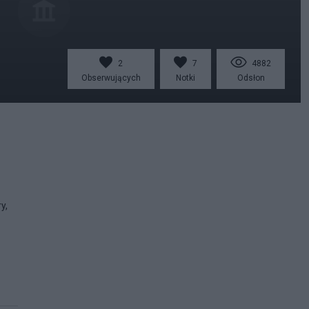
2
7
4882
Obserwujących
Notki
Odsłon
y,