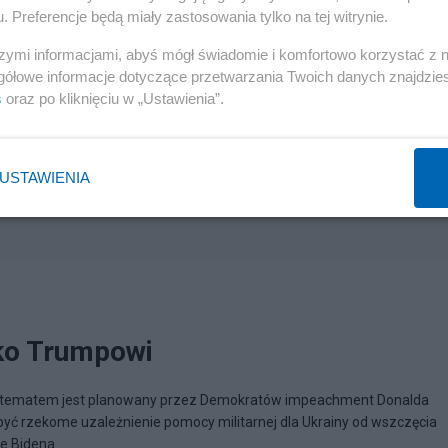
. Preferencje będą miały zastosowania tylko na tej witrynie.
szymi informacjami, abyś mógł świadomie i komfortowo korzystać z
gółowe informacje dotyczące przetwarzania Twoich danych znajdzi
s
oraz po kliknięciu w „Ustawienia”.
USTAWIENIA
ko Trumpowi
ym tematem jest planowany przez Demokratów impeachment Donalda
ć rzekome uzależnienie pomocy militarnej dla Ukrainy od wszczęcia
 Bidena...