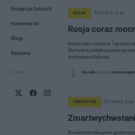
Redakcja Salon24
ROSJA
24.12.2019, 16:15
Komentarze
Rosja coraz mocni
Blogi
Na początku miesiąca, 7 grudnia od
Wschodniej polityki pojawiły się na
Reklama
anschslussu Białorusi....
Szukaj:
Konslib
na blogu
Konserwatywn
TERRORYZM
23.12.2019, 20:36
Zmartwychwstani
W ostatnich miesiącach głośno było