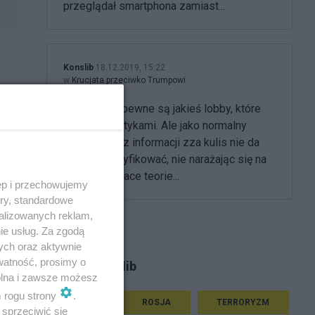
przeglądał smartphona zamiast...
Konslib
18.12.2019, 15:22
w
Krucjata przeciwko Trumpowi
@35stan zapewne są jakieś lobby, które
stoją za politykami. Ale jako normalny
człowiek bez informacji zza kulis nie da
azwą
się je zidentyfikować, nie narażając się na
 A
kompromitujace teorie...
ęp i przechowujemy
ory, standardowe
alizowanych reklam,
ie usług. Za zgodą
ych oraz aktywnie
watność, prosimy o
Tematy Konslib
wolna i zawsze możesz
m rogu strony
.
ŚWIAT
ROSJA
TERRORYZM
sprzeciwić się