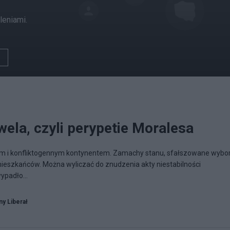
leniami.
ela, czyli perypetie Moralesa
ym i konfliktogennym kontynentem. Zamachy stanu, sfałszowane wybor
 mieszkańców. Można wyliczać do znudzenia akty niestabilności
padło...
y Liberał