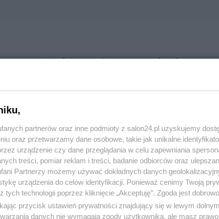
 Morawiecki zamierza szukać
zwoju firm
odbyło się spotkanie przedstawicieli rządu z przedsiębiorcami pod n
niku,
ecki w swoim wystąpieniu przedstawił pomysł na rozwój polskich firm.
fanych partnerów oraz inne podmioty z salon24.pl uzyskujemy dost
niu oraz przetwarzamy dane osobowe, takie jak unikalne identyfikat
przez urządzenie czy dane przeglądania w celu zapewniania sperson
y Liberał
ych treści, pomiar reklam i treści, badanie odbiorców oraz ulepszan
fani Partnerzy możemy używać dokładnych danych geolokalizacyjn
tykę urządzenia do celów identyfikacji. Ponieważ cenimy Twoją pry
z tych technologii poprzez kliknięcie „Akceptuję”. Zgoda jest dobro
ikając przycisk ustawień prywatności znajdujący się w lewym dolny
etwarzania danych nie wymagają zgody użytkownika, ale masz prawo 