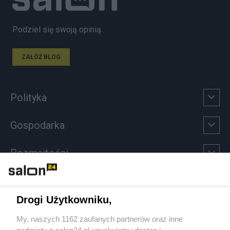
Podziel się swoją opinią
ZAŁÓŻ BLOG
Polityka
Gospodarka
Rozmaitości
Technologie
Drogi Użytkowniku,
Sport
My, naszych 1162 zaufanych partnerów oraz inne
podmioty z salon24.pl uzyskujemy dostęp i